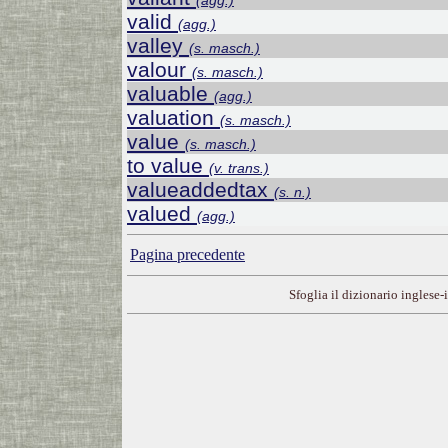
(agg.)
valid
(agg.)
valley
(s. masch.)
valour
(s. masch.)
valuable
(agg.)
valuation
(s. masch.)
value
(s. masch.)
to value
(v. trans.)
valueaddedtax
(s. n.)
valued
(agg.)
Pagina precedente
Sfoglia il dizionario inglese-i