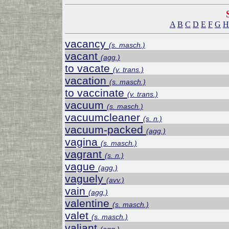
A
B
C
D
E
F
G
H
vacancy
(s. masch.)
vacant
(agg.)
to vacate
(v. trans.)
vacation
(s. masch.)
to vaccinate
(v. trans.)
vacuum
(s. masch.)
vacuumcleaner
(s. n.)
vacuum-packed
(agg.)
vagina
(s. masch.)
vagrant
(s. n.)
vague
(agg.)
vaguely
(avv.)
vain
(agg.)
valentine
(s. masch.)
valet
(s. masch.)
valiant