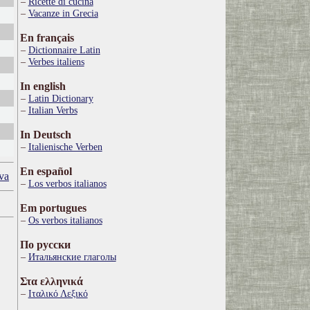
Ricette di cucina
Vacanze in Grecia
En français
Dictionnaire Latin
Verbes italiens
In english
Latin Dictionary
Italian Verbs
In Deutsch
Italienische Verben
En español
va
Los verbos italianos
Em portugues
Os verbos italianos
По русски
Итальянские глаголы
Στα ελληνικά
Ιταλικό Λεξικό