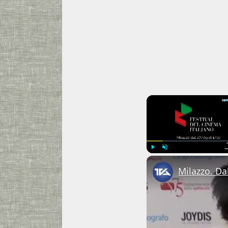
Play
Unmute
Milazzo. Dal