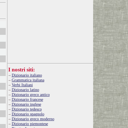
I nostri siti:
Dizionario italiano
Grammatica italiana
Verbi Italiani
Dizionario latino
Dizionario greco antico
Dizionario francese
Dizionario inglese
Dizionario tedesco
Dizionario spagnolo
Dizionario greco moderno
Dizionario piemontese