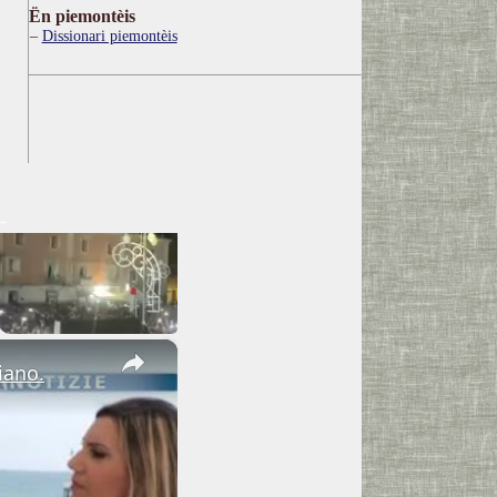
Ën piemontèis
Dissionari piemontèis
×
iano.