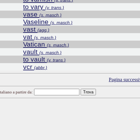
(v. trans.)
to vary
(v. trans.)
vase
(s. masch.)
Vaseline
(s. masch.)
vast
(agg.)
vat
(s. masch.)
Vatican
(s. masch.)
vault
(s. masch.)
to vault
(v. trans.)
vcr
(abbr.)
Pagina successi
taliano a partire da: