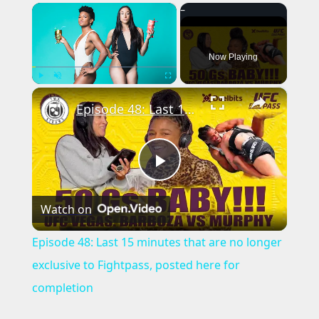
×
Now Playing
×
Play
Unmute
Fullscreen
Episode 48: Last 15 minutes that are no longer exclusive to Fightpass, posted here for completion
Play
Watch on
Video
Episode 48: Last 15 minutes that are no longer
exclusive to Fightpass, posted here for
completion