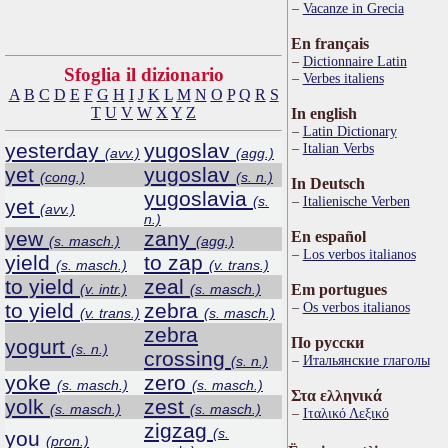
Vacanze in Grecia
En français
Dictionnaire Latin
Sfoglia il dizionario
Verbes italiens
A
B
C
D
E
F
G
H
I
J
K
L
M
N
O
P
Q
R
S
T
U
V
W
X
Y
Z
In english
Latin Dictionary
yesterday
yugoslav
Italian Verbs
(avv.)
(agg.)
yet
yugoslav
(cong.)
(s. n.)
In Deutsch
yugoslavia
(s.
Italienische Verben
yet
(avv.)
n.)
yew
zany
En español
(s. masch.)
(agg.)
Los verbos italianos
yield
to zap
(s. masch.)
(v. trans.)
to yield
zeal
(v. intr.)
(s. masch.)
Em portugues
to yield
zebra
Os verbos italianos
(v. trans.)
(s. masch.)
zebra
По русски
yogurt
(s. n.)
crossing
Итальянские глаголы
(s. n.)
yoke
zero
(s. masch.)
(s. masch.)
Στα ελληνικά
yolk
zest
(s. masch.)
(s. masch.)
Ιταλικό Λεξικό
zigzag
(s.
you
(pron.)