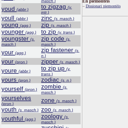
masch.)
Ën piemontèis
to zigzag
Dissionari piemontèis
(v.
youd
(abbr.)
intr.)
youll
zinc
(abbr.)
(s. masch.)
young
zip
(agg.)
(s. masch.)
younger
to zip
(agg.)
(v. trans.)
youngster
zip code
(s.
(s.
masch.)
masch.)
zip fastener
(s.
your
(agg.)
n.)
your
zipper
(pron.)
(s. masch.)
to zip up
(v.
youre
(abbr.)
trans.)
yours
zodiac
(pron.)
(s. n.)
zombie
(s.
yourself
(pron.)
masch.)
yourselves
zone
(s. masch.)
(pron.)
youth
zoo
(s. masch.)
(s. masch.)
zoology
(s.
youthful
(agg.)
masch.)
zucchini