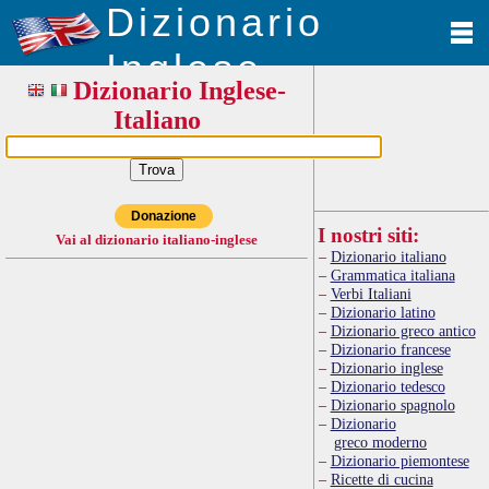
Dizionario
Inglese
Dizionario Inglese-
Italiano
Donazione
I nostri siti:
Vai al dizionario italiano-inglese
Dizionario italiano
Grammatica italiana
Verbi Italiani
Dizionario latino
Dizionario greco antico
Dizionario francese
Dizionario inglese
Dizionario tedesco
Dizionario spagnolo
Dizionario
greco moderno
Dizionario piemontese
Ricette di cucina