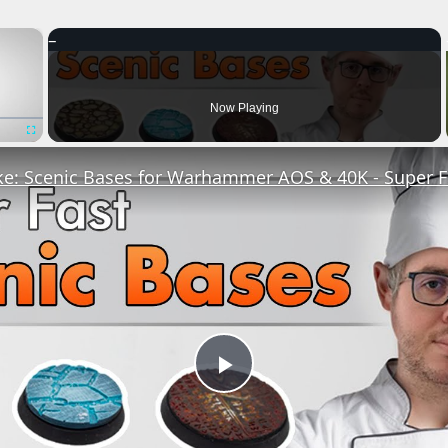
×
Now Playing
Fullscreen
e: Scenic Bases for Warhammer AOS & 40K - Super F
Play