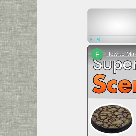
Play
Unmute
How to Mak