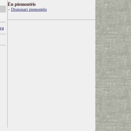
Ën piemontèis
Dissionari piemontèis
va