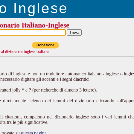
o Inglese
onario Italiano-Inglese
Donazione
 al dizionario inglese-italiano
io di inglese e non un traduttore automatico italiano - inglese o ingle
ecessario digitare gli accenti e i segni diacritici
aratteri jolly
*
e
?
(per richerche di almeno 3 lettere).
e direttamente l'elenco dei lemmi del dizionario cliccando sull'appo
li citazioni, compaiono nel dizionario inglese sotto i vari lemmi ch
a tra le più significative.
le trovate su
questa pagina
.