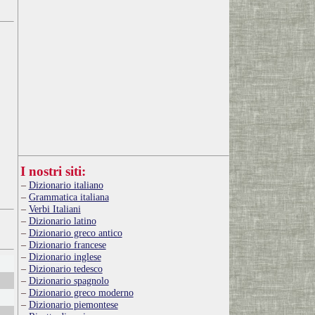
I nostri siti:
Dizionario italiano
Grammatica italiana
Verbi Italiani
Dizionario latino
Dizionario greco antico
Dizionario francese
Dizionario inglese
Dizionario tedesco
Dizionario spagnolo
Dizionario greco moderno
Dizionario piemontese