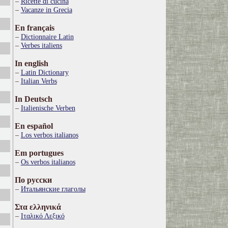
Ricette di cucina
Vacanze in Grecia
En français
Dictionnaire Latin
Verbes italiens
In english
Latin Dictionary
Italian Verbs
In Deutsch
Italienische Verben
En español
Los verbos italianos
Em portugues
Os verbos italianos
По русски
Итальянские глаголы
Στα ελληνικά
Ιταλικό Λεξικό