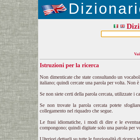
Dizionari
Dizi
Vai
Istruzioni per la ricerca
Non dimenticate che state consultando un vocabolar
italiano; quindi cercate una parola per volta. Non è n
Se non siete certi della parola cercata,
utilizzate i c
Se non trovate la parola cercata potete sfogliar
collegamento nel riquadro che segue.
Le frasi idiomatiche, i modi di dire e le eventua
compongono; quindi digitate solo una parola per volt
Ulteriori dettagli su tutte le funzionalità di ricerca 