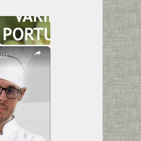
×
ast