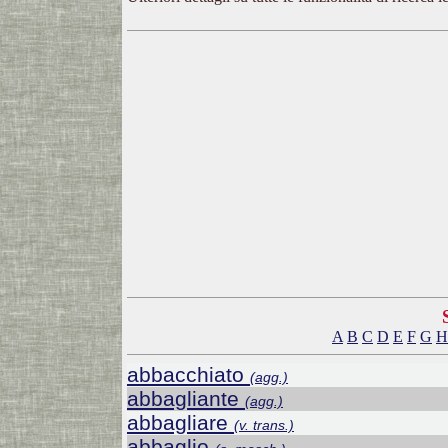
A
B
C
D
E
F
G
H
abbacchiato
(agg.)
abbagliante
(agg.)
abbagliare
(v. trans.)
abbaglio