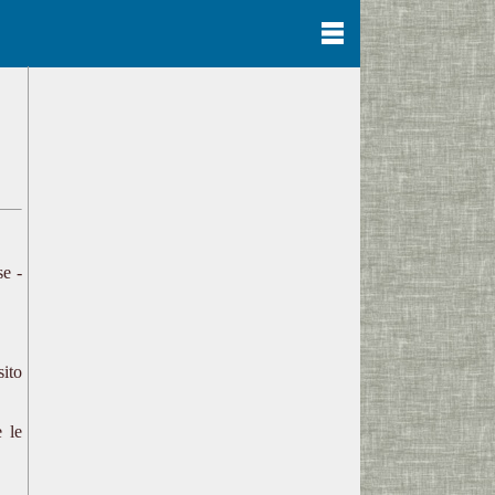
se -
sito
e le