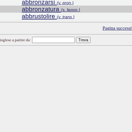
abbronzarsi
(v. pron.)
abbronzatura
(s. femm.)
abbrustolire
(v. trans.)
Pagina successi
inglese a partire da: