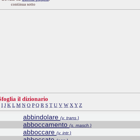
continua sotto
Sfoglia il dizionario
I
J
K
L
M
N
O
P
Q
R
S
T
U
V
W
X
Y
Z
abbindolare
(v. trans.)
abboccamento
(s. masch.)
abboccare
(v. intr.)
abboccato