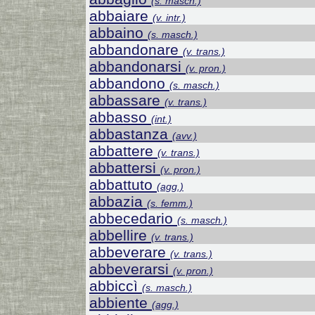
(s. masch.)
abbaiare
(v. intr.)
abbaino
(s. masch.)
abbandonare
(v. trans.)
abbandonarsi
(v. pron.)
abbandono
(s. masch.)
abbassare
(v. trans.)
abbasso
(int.)
abbastanza
(avv.)
abbattere
(v. trans.)
abbattersi
(v. pron.)
abbattuto
(agg.)
abbazia
(s. femm.)
abbecedario
(s. masch.)
abbellire
(v. trans.)
abbeverare
(v. trans.)
abbeverarsi
(v. pron.)
abbiccì
(s. masch.)
abbiente
(agg.)