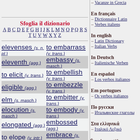
Vacanze in Grecia
En français
Dictionnaire Latin
Sfoglia il dizionario
Verbes italiens
A
B
C
D
E
F
G
H
I
J
K
L
M
N
O
P
Q
R
S
T
U
V
W
X
Y
Z
In english
Latin Dictionary
elevenses
to embarrass
Italian Verbs
(s. n.
pl.)
(v. trans.)
In Deutsch
embassy
(s.
eleventh
(agg.)
Italienische Verben
masch.)
to embellish
to elicit
En español
(v. trans.)
(v. trans.)
Los verbos italianos
to embezzle
eligible
(agg.)
Em portugues
(v. trans.)
to embitter
Os verbos italianos
(v.
elm
(s. masch.)
trans.)
По русски
elocution
to embody
(s.
(v.
Итальянские глаголы
masch.)
trans.)
embossed
elongated
Στα ελληνικά
(agg.)
(agg.)
Ιταλικό Λεξικό
embrace
(s.
to elope
(v. intr.)