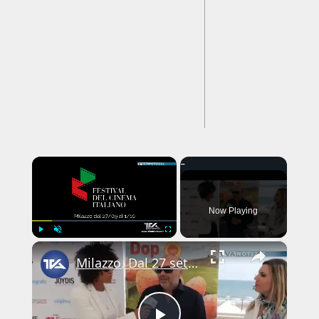
×
Now Playing
×
Play
Unmute
Fullscreen
Milazzo. Dal 27 settembre all'1 ottobre il Festival del Cinema Italiano.