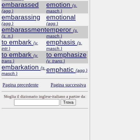
embarassed
emotion
(s.
(agg.)
masch.)
embarassing
emotional
(agg.)
(agg.)
embarassment
emperor
(s.
(s. n.)
masch.)
to embark
emphasis
(v.
(s.
intr.)
masch.)
to embark
to emphasize
(v.
trans.)
(v. trans.)
embarkation
(s.
emphatic
(agg.)
masch.)
Pagina precedente
Pagina successiva
Sfoglia il dizionario inglese-italiano a partire da: