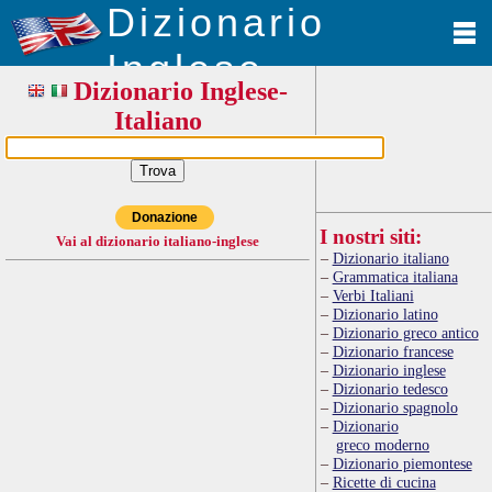
Dizionario
Inglese
Dizionario Inglese-
Italiano
Donazione
I nostri siti:
Vai al dizionario italiano-inglese
Dizionario italiano
Grammatica italiana
Verbi Italiani
Dizionario latino
Dizionario greco antico
Dizionario francese
Dizionario inglese
Dizionario tedesco
Dizionario spagnolo
Dizionario
greco moderno
Dizionario piemontese
Ricette di cucina