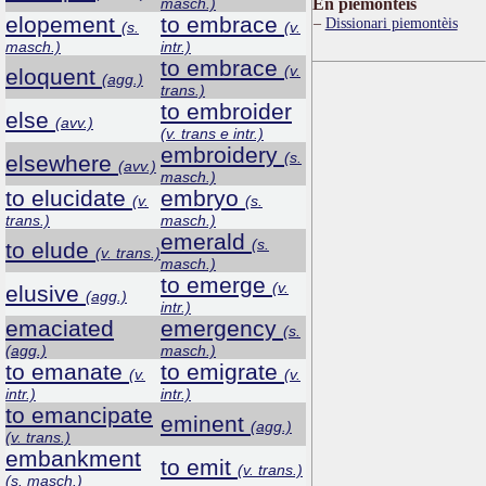
masch.)
Ën piemontèis
elopement
to embrace
Dissionari piemontèis
(s.
(v.
masch.)
intr.)
to embrace
(v.
eloquent
(agg.)
trans.)
to embroider
else
(avv.)
(v. trans e intr.)
embroidery
(s.
elsewhere
(avv.)
masch.)
to elucidate
embryo
(v.
(s.
trans.)
masch.)
emerald
(s.
to elude
(v. trans.)
masch.)
to emerge
(v.
elusive
(agg.)
intr.)
emaciated
emergency
(s.
(agg.)
masch.)
to emanate
to emigrate
(v.
(v.
intr.)
intr.)
to emancipate
eminent
(agg.)
(v. trans.)
embankment
to emit
(v. trans.)
(s. masch.)