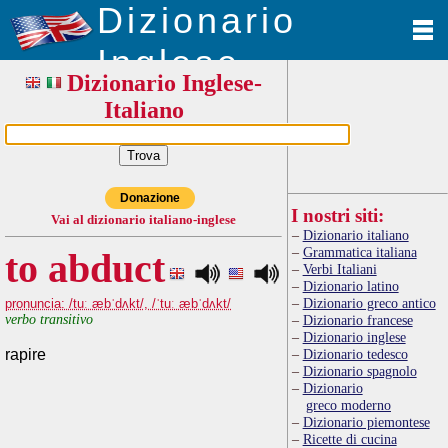
Dizionario
Inglese
Dizionario Inglese-
Italiano
Donazione
I nostri siti:
Vai al dizionario italiano-inglese
Dizionario italiano
Grammatica italiana
to abduct
Verbi Italiani
Dizionario latino
Dizionario greco antico
pronuncia: /tuː æbˈdʌkt/, /ˈtuː æbˈdʌkt/
verbo transitivo
Dizionario francese
Dizionario inglese
rapire
Dizionario tedesco
Dizionario spagnolo
Dizionario
greco moderno
Dizionario piemontese
Ricette di cucina