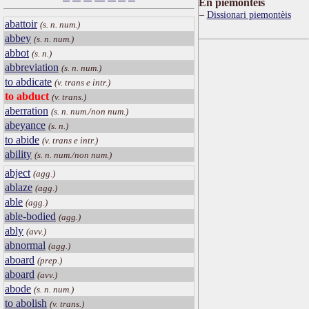
Ën piemontèis
Dissionari piemontèis
abattoir
(s. n. num.)
abbey
(s. n. num.)
abbot
(s. n.)
abbreviation
(s. n. num.)
to abdicate
(v. trans e intr.)
to abduct
(v. trans.)
aberration
(s. n. num./non num.)
abeyance
(s. n.)
to abide
(v. trans e intr.)
ability
(s. n. num./non num.)
abject
(agg.)
ablaze
(agg.)
able
(agg.)
able-bodied
(agg.)
ably
(avv.)
abnormal
(agg.)
aboard
(prep.)
aboard
(avv.)
abode
(s. n. num.)
to abolish
(v. trans.)