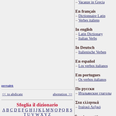
Vacanze in Grecia
En français
Dictionnaire Latin
Verbes italiens
In english
Latin Dictionary
Italian Verbs
In Deutsch
Italienische Verben
En español
Los verbos italianos
Em portugues
Os verbos italianos
permalink
По русски
Итальянские глаголы
<< to abdicate
aberration >>
Στα ελληνικά
Sfoglia il dizionario
Ιταλικό Λεξικό
A
B
C
D
E
F
G
H
I
J
K
L
M
N
O
P
Q
R
S
T
U
V
W
X
Y
Z