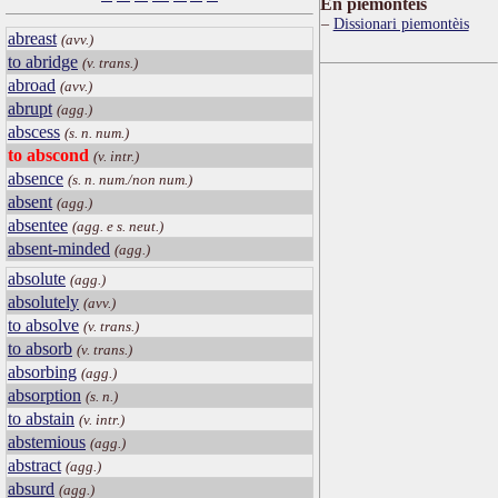
Ën piemontèis
Dissionari piemontèis
abreast
(avv.)
to abridge
(v. trans.)
abroad
(avv.)
abrupt
(agg.)
abscess
(s. n. num.)
to abscond
(v. intr.)
absence
(s. n. num./non num.)
absent
(agg.)
absentee
(agg. e s. neut.)
absent-minded
(agg.)
absolute
(agg.)
absolutely
(avv.)
to absolve
(v. trans.)
to absorb
(v. trans.)
absorbing
(agg.)
absorption
(s. n.)
to abstain
(v. intr.)
abstemious
(agg.)
abstract
(agg.)
absurd
(agg.)