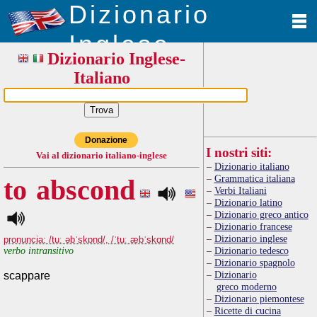
Dizionario
Inglese
Dizionario Inglese-
Italiano
Donazione
I nostri siti:
Vai al dizionario italiano-inglese
Dizionario italiano
Grammatica italiana
to abscond
Verbi Italiani
Dizionario latino
Dizionario greco antico
Dizionario francese
Dizionario inglese
pronuncia: /tuː əbˈskɒnd/, /ˈtuː æbˈskɑnd/
verbo intransitivo
Dizionario tedesco
Dizionario spagnolo
Dizionario
scappare
greco moderno
Dizionario piemontese
Ricette di cucina