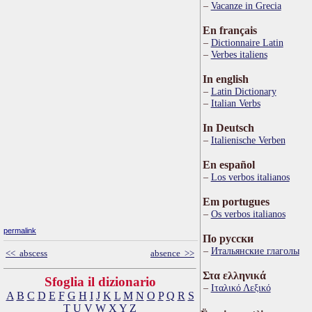
Vacanze in Grecia
En français
Dictionnaire Latin
Verbes italiens
In english
Latin Dictionary
Italian Verbs
In Deutsch
Italienische Verben
En español
Los verbos italianos
Em portugues
Os verbos italianos
permalink
По русски
Итальянские глаголы
<< abscess
absence >>
Στα ελληνικά
Sfoglia il dizionario
Ιταλικό Λεξικό
A
B
C
D
E
F
G
H
I
J
K
L
M
N
O
P
Q
R
S
T
U
V
W
X
Y
Z