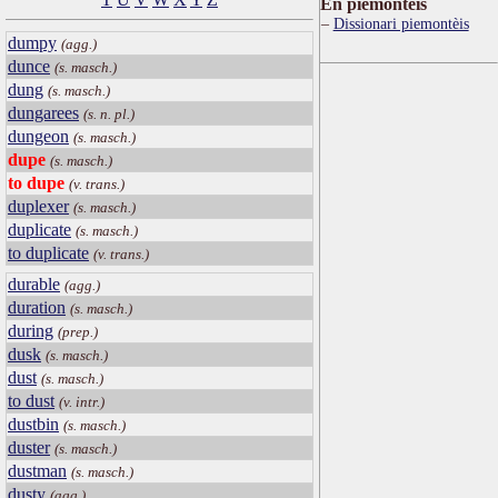
Ën piemontèis
Dissionari piemontèis
dumpy
(agg.)
dunce
(s. masch.)
dung
(s. masch.)
dungarees
(s. n. pl.)
dungeon
(s. masch.)
dupe
(s. masch.)
to dupe
(v. trans.)
duplexer
(s. masch.)
duplicate
(s. masch.)
to duplicate
(v. trans.)
durable
(agg.)
duration
(s. masch.)
during
(prep.)
dusk
(s. masch.)
dust
(s. masch.)
to dust
(v. intr.)
dustbin
(s. masch.)
duster
(s. masch.)
dustman
(s. masch.)
dusty
(agg.)