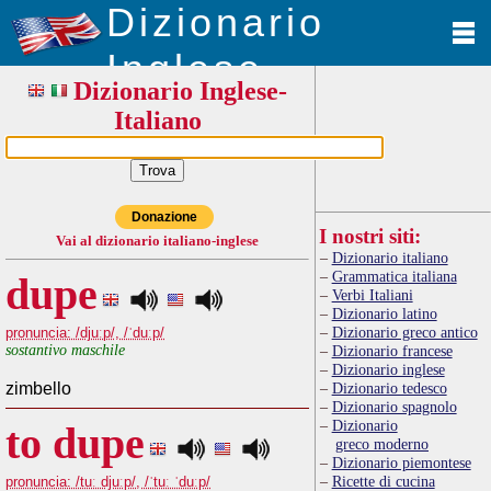
Dizionario
Inglese
Dizionario Inglese-
Italiano
Donazione
I nostri siti:
Vai al dizionario italiano-inglese
Dizionario italiano
Grammatica italiana
dupe
Verbi Italiani
Dizionario latino
Dizionario greco antico
pronuncia: /djuːp/, /ˈduːp/
sostantivo maschile
Dizionario francese
Dizionario inglese
zimbello
Dizionario tedesco
Dizionario spagnolo
Dizionario
to dupe
greco moderno
Dizionario piemontese
Ricette di cucina
pronuncia: /tuː djuːp/, /ˈtuː ˈduːp/