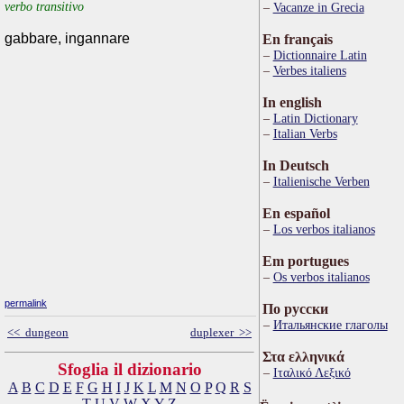
verbo transitivo
Vacanze in Grecia
gabbare, ingannare
En français
Dictionnaire Latin
Verbes italiens
In english
Latin Dictionary
Italian Verbs
In Deutsch
Italienische Verben
En español
Los verbos italianos
Em portugues
Os verbos italianos
permalink
По русски
Итальянские глаголы
<< dungeon
duplexer >>
Στα ελληνικά
Sfoglia il dizionario
Ιταλικό Λεξικό
A
B
C
D
E
F
G
H
I
J
K
L
M
N
O
P
Q
R
S
T
U
V
W
X
Y
Z