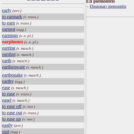
Ën piemontèis
Dissionari piemontèis
early
(avv.)
to earmark
(v. trans.)
to earn
(v. trans.)
earnest
(agg.)
earnings
(s. n. pl.)
earphones
(s. n. pl.)
earring
(s. masch.)
earshot
(s. masch.)
earth
(s. masch.)
earthenware
(s. masch.)
earthquake
(s. masch.)
earthy
(agg.)
ease
(s. masch.)
to ease
(v. trans.)
easel
(s. masch.)
to ease off
(v. intr.)
to ease out
(v. trans.)
to ease up
(v. intr.)
easily
(avv.)
east
(agg.)