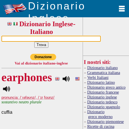
Dizionario
Inglese
Dizionario Inglese-
Italiano
Donazione
I nostri siti:
Vai al dizionario italiano-inglese
Dizionario italiano
Grammatica italiana
earphones
Verbi Italiani
Dizionario latino
Dizionario greco antico
Dizionario francese
Dizionario inglese
pronuncia: /ˈıəfəʋnz/, /ˈɪrˌfoʊnz/
sostantivo neutro plurale
Dizionario tedesco
Dizionario spagnolo
Dizionario
cuffia
greco moderno
Dizionario piemontese
Ricette di cucina