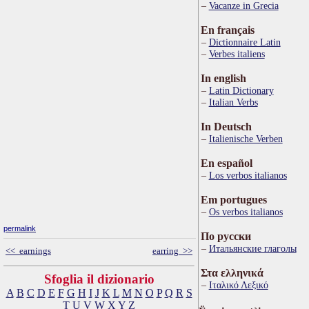
Vacanze in Grecia
En français
Dictionnaire Latin
Verbes italiens
In english
Latin Dictionary
Italian Verbs
In Deutsch
Italienische Verben
En español
Los verbos italianos
Em portugues
Os verbos italianos
permalink
По русски
Итальянские глаголы
<< earnings
earring >>
Στα ελληνικά
Sfoglia il dizionario
Ιταλικό Λεξικό
A
B
C
D
E
F
G
H
I
J
K
L
M
N
O
P
Q
R
S
T
U
V
W
X
Y
Z