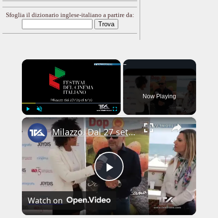
Sfoglia il dizionario inglese-italiano a partire da:
×
Now Playing
×
Play
Unmute
Fullscreen
Milazzo. Dal 27 settembre all'1 ottobre il Festival del Cinema Italiano.
Play
Watch on
Video