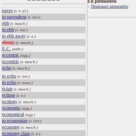
Ën piemontèis
Dissionari piemontèis
eaves
(s. n. pl.)
to eavesdrop
(v. intr.)
ebb
(s. masch.)
to ebb
(v. intr.)
to ebb away
(s. n.)
ebony
(s. masch.)
E.C.
(abbr.)
eccentric
(agg.)
eccentric
(s. masch.)
echo
(s. masch.)
to echo
(v. intr.)
to echo
(v. trans.)
éclair
(s. masch.)
eclipse
(s. n.)
ecology
(s. masch.)
economic
(agg.)
economical
(agg.)
to economize
(v. intr.)
economy
(s. masch.)
economy class
(s. n.)