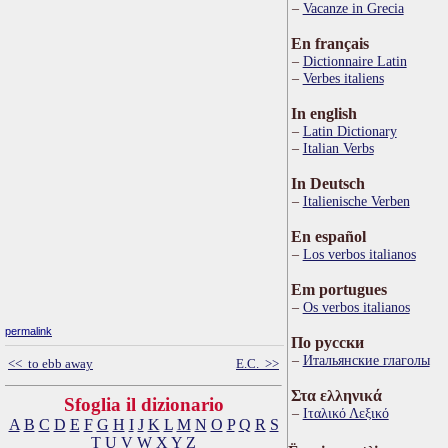
Vacanze in Grecia
En français
Dictionnaire Latin
Verbes italiens
In english
Latin Dictionary
Italian Verbs
In Deutsch
Italienische Verben
En español
Los verbos italianos
Em portugues
Os verbos italianos
permalink
По русски
Итальянские глаголы
<< to ebb away
E.C. >>
Στα ελληνικά
Sfoglia il dizionario
Ιταλικό Λεξικό
A
B
C
D
E
F
G
H
I
J
K
L
M
N
O
P
Q
R
S
T
U
V
W
X
Y
Z