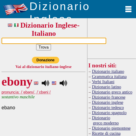
Dizionario
Inglese
Dizionario Inglese-
Italiano
Donazione
I nostri siti:
Vai al dizionario italiano-inglese
Dizionario italiano
Grammatica italiana
ebony
Verbi Italiani
Dizionario latino
Dizionario greco antico
pronuncia: /ˈebənı/, /ˈɛbəniː/
sostantivo maschile
Dizionario francese
Dizionario inglese
ebano
Dizionario tedesco
Dizionario spagnolo
Dizionario
greco moderno
Dizionario piemontese
Ricette di cucina