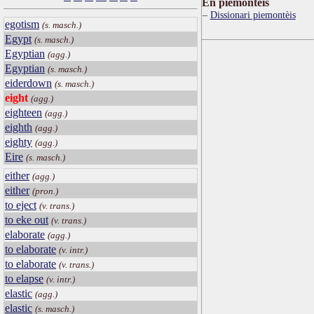
Ën piemontèis
Dissionari piemontèis
egotism
(s. masch.)
Egypt
(s. masch.)
Egyptian
(agg.)
Egyptian
(s. masch.)
eiderdown
(s. masch.)
eight
(agg.)
eighteen
(agg.)
eighth
(agg.)
eighty
(agg.)
Eire
(s. masch.)
either
(agg.)
either
(pron.)
to eject
(v. trans.)
to eke out
(v. trans.)
elaborate
(agg.)
to elaborate
(v. intr.)
to elaborate
(v. trans.)
to elapse
(v. intr.)
elastic
(agg.)
elastic
(s. masch.)