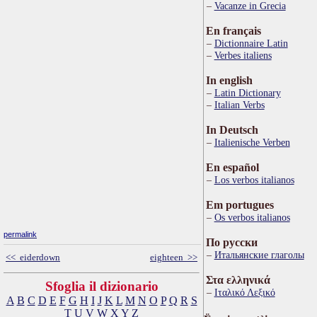
Vacanze in Grecia
En français
Dictionnaire Latin
Verbes italiens
In english
Latin Dictionary
Italian Verbs
In Deutsch
Italienische Verben
En español
Los verbos italianos
Em portugues
Os verbos italianos
permalink
По русски
Итальянские глаголы
<< eiderdown
eighteen >>
Στα ελληνικά
Sfoglia il dizionario
Ιταλικό Λεξικό
A
B
C
D
E
F
G
H
I
J
K
L
M
N
O
P
Q
R
S
T
U
V
W
X
Y
Z