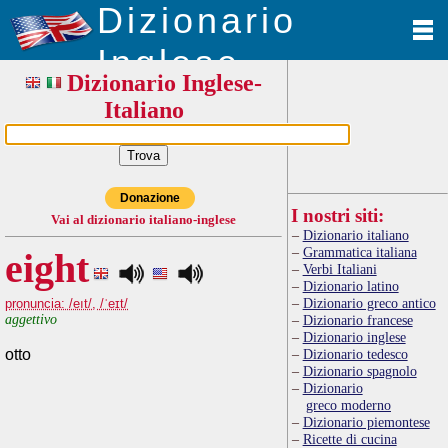
Dizionario
Inglese
Dizionario Inglese-
Italiano
Donazione
I nostri siti:
Vai al dizionario italiano-inglese
Dizionario italiano
Grammatica italiana
eight
Verbi Italiani
Dizionario latino
Dizionario greco antico
pronuncia: /eıt/, /ˈeɪt/
aggettivo
Dizionario francese
Dizionario inglese
otto
Dizionario tedesco
Dizionario spagnolo
Dizionario
greco moderno
Dizionario piemontese
Ricette di cucina