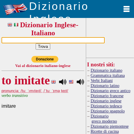
Dizionario
Inglese
Dizionario Inglese-
Italiano
Donazione
I nostri siti:
Vai al dizionario italiano-inglese
Dizionario italiano
Grammatica italiana
to imitate
Verbi Italiani
Dizionario latino
Dizionario greco antico
pronuncia: /tuː ˈımıteıt/, /ˈtuː ˈɪməˌteɪt/
verbo transitivo
Dizionario francese
Dizionario inglese
imitare
Dizionario tedesco
Dizionario spagnolo
Dizionario
greco moderno
Dizionario piemontese
Ricette di cucina