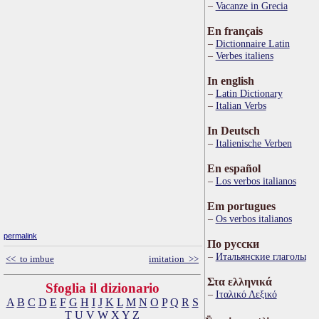
Vacanze in Grecia
En français
Dictionnaire Latin
Verbes italiens
In english
Latin Dictionary
Italian Verbs
In Deutsch
Italienische Verben
En español
Los verbos italianos
Em portugues
Os verbos italianos
permalink
По русски
Итальянские глаголы
<< to imbue
imitation >>
Στα ελληνικά
Sfoglia il dizionario
Ιταλικό Λεξικό
A
B
C
D
E
F
G
H
I
J
K
L
M
N
O
P
Q
R
S
T
U
V
W
X
Y
Z