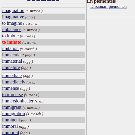
Ën piemontèis
Dissionari piemontèis
imagination
(s. masch.)
imaginative
(agg.)
to imagine
(v. trans.)
imbalance
(s. masch.)
to imbue
(v. trans.)
to imitate
(v. trans.)
imitation
(s. masch.)
immaculate
(agg.)
immaterial
(agg.)
immature
(agg.)
immediate
(agg.)
immediately
(avv.)
immense
(agg.)
to immerse
(v. trans.)
immersionheater
(s. n.)
immigrant
(s. masch.)
immigration
(s. masch.)
imminent
(agg.)
immoral
(agg.)
immortal
(agg.)