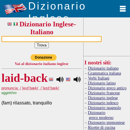
Dizionario
Inglese
Dizionario Inglese-
Italiano
Donazione
I nostri siti:
Vai al dizionario italiano-inglese
Dizionario italiano
Grammatica italiana
laid-back
Verbi Italiani
Dizionario latino
Dizionario greco antico
pronuncia: /ˌleıdˈbæk/, /ˈleɪdˈbæk/
aggettivo
Dizionario francese
Dizionario inglese
(fam) rilassato, tranquillo
Dizionario tedesco
Dizionario spagnolo
Dizionario
greco moderno
Dizionario piemontese
Ricette di cucina