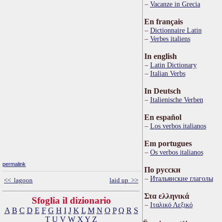
Vacanze in Grecia
En français
Dictionnaire Latin
Verbes italiens
In english
Latin Dictionary
Italian Verbs
In Deutsch
Italienische Verben
En español
Los verbos italianos
Em portugues
Os verbos italianos
permalink
По русски
Итальянские глаголы
<< lagoon
laid up >>
Στα ελληνικά
Sfoglia il dizionario
Ιταλικό Λεξικό
A
B
C
D
E
F
G
H
I
J
K
L
M
N
O
P
Q
R
S
T
U
V
W
X
Y
Z