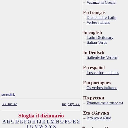
Vacanze in Grecia
En français
Dictionnaire Latin
Verbes italiens
In english
Latin Dictionary
Italian Verbs
In Deutsch
Italienische Verben
En español
Los verbos italianos
Em portugues
Os verbos italianos
permalink
По русски
Итальянские глаголы
<< maize
majesty >>
Στα ελληνικά
Sfoglia il dizionario
Ιταλικό Λεξικό
A
B
C
D
E
F
G
H
I
J
K
L
M
N
O
P
Q
R
S
T
U
V
W
X
Y
Z