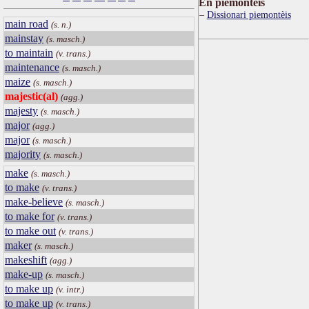
Ën piemontèis
Dissionari piemontèis
main road
(s. n.)
mainstay
(s. masch.)
to maintain
(v. trans.)
maintenance
(s. masch.)
maize
(s. masch.)
majestic(al)
(agg.)
majesty
(s. masch.)
major
(agg.)
major
(s. masch.)
majority
(s. masch.)
make
(s. masch.)
to make
(v. trans.)
make-believe
(s. masch.)
to make for
(v. trans.)
to make out
(v. trans.)
maker
(s. masch.)
makeshift
(agg.)
make-up
(s. masch.)
to make up
(v. intr.)
to make up
(v. trans.)