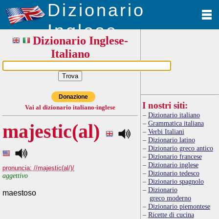
Dizionario
Inglese
Dizionario Inglese-
Italiano
Donazione
I nostri siti:
Vai al dizionario italiano-inglese
Dizionario italiano
Grammatica italiana
majestic(al)
Verbi Italiani
Dizionario latino
Dizionario greco antico
Dizionario francese
Dizionario inglese
pronuncia: //majestic(al/)/
Dizionario tedesco
aggettivo
Dizionario spagnolo
Dizionario
maestoso
greco moderno
Dizionario piemontese
Ricette di cucina