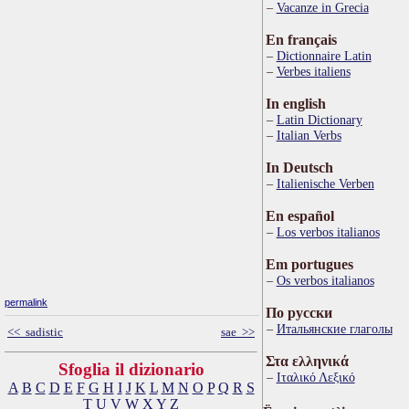
Vacanze in Grecia
En français
Dictionnaire Latin
Verbes italiens
In english
Latin Dictionary
Italian Verbs
In Deutsch
Italienische Verben
En español
Los verbos italianos
Em portugues
Os verbos italianos
permalink
По русски
Итальянские глаголы
<< sadistic
sae >>
Στα ελληνικά
Sfoglia il dizionario
Ιταλικό Λεξικό
A
B
C
D
E
F
G
H
I
J
K
L
M
N
O
P
Q
R
S
T
U
V
W
X
Y
Z