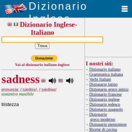
Dizionario
Inglese
Dizionario Inglese-
Italiano
Donazione
I nostri siti:
Vai al dizionario italiano-inglese
Dizionario italiano
Grammatica italiana
sadness
Verbi Italiani
Dizionario latino
Dizionario greco antico
pronuncia: /ˈsædnıs/, /ˈsædnəs/
sostantivo maschile
Dizionario francese
Dizionario inglese
tristezza
Dizionario tedesco
Dizionario spagnolo
Dizionario
greco moderno
Dizionario piemontese
Ricette di cucina