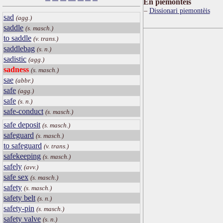
Ën piemontèis
Dissionari piemontèis
sad
(agg.)
saddle
(s. masch.)
to saddle
(v. trans.)
saddlebag
(s. n.)
sadistic
(agg.)
sadness
(s. masch.)
sae
(abbr.)
safe
(agg.)
safe
(s. n.)
safe-conduct
(s. masch.)
safe deposit
(s. masch.)
safeguard
(s. masch.)
to safeguard
(v. trans.)
safekeeping
(s. masch.)
safely
(avv.)
safe sex
(s. masch.)
safety
(s. masch.)
safety belt
(s. n.)
safety-pin
(s. masch.)
safety valve
(s. n.)