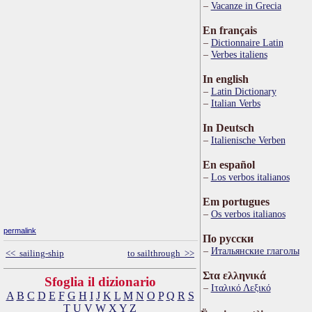
Vacanze in Grecia
En français
Dictionnaire Latin
Verbes italiens
In english
Latin Dictionary
Italian Verbs
In Deutsch
Italienische Verben
En español
Los verbos italianos
Em portugues
Os verbos italianos
permalink
По русски
Итальянские глаголы
<< sailing-ship
to sailthrough >>
Στα ελληνικά
Sfoglia il dizionario
Ιταλικό Λεξικό
A
B
C
D
E
F
G
H
I
J
K
L
M
N
O
P
Q
R
S
T
U
V
W
X
Y
Z