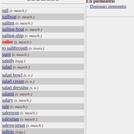
Ën piemontèis
Dissionari piemontèis
sail
(s. masch.)
sailboat
(s. masch.)
sailing
(s. masch.)
sailing-boat
(s. masch.)
sailing-ship
(s. masch.)
sailor
(s. masch.)
to sailthrough
(v. trans.)
saint
(s. masch.)
saintly
(agg.)
salad
(s. masch.)
salad bowl
(s. n.)
salad cream
(s. n.)
salad dressing
(s. n.)
salami
(s. masch.)
salary
(s. masch.)
sale
(s. masch.)
saleroom
(s. masch.)
salesman
(s. masch.)
saleswoman
(s. masch.)
sallow
(agg.)