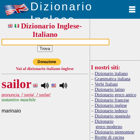
Dizionario
Inglese
Dizionario Inglese-
Italiano
Donazione
I nostri siti:
Vai al dizionario italiano-inglese
Dizionario italiano
Grammatica italiana
sailor
Verbi Italiani
Dizionario latino
Dizionario greco antico
pronuncia: /ˈseılə/, /ˈseɪlər/
sostantivo maschile
Dizionario francese
Dizionario inglese
marinaio
Dizionario tedesco
Dizionario spagnolo
Dizionario
greco moderno
Dizionario piemontese
Ricette di cucina