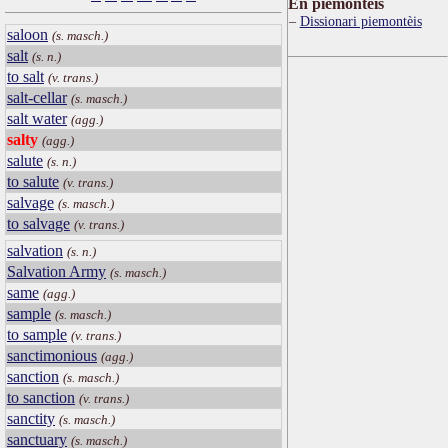
Ën piemontèis
Dissionari piemontèis
saloon
(s. masch.)
salt
(s. n.)
to salt
(v. trans.)
salt-cellar
(s. masch.)
salt water
(agg.)
salty
(agg.)
salute
(s. n.)
to salute
(v. trans.)
salvage
(s. masch.)
to salvage
(v. trans.)
salvation
(s. n.)
Salvation Army
(s. masch.)
same
(agg.)
sample
(s. masch.)
to sample
(v. trans.)
sanctimonious
(agg.)
sanction
(s. masch.)
to sanction
(v. trans.)
sanctity
(s. masch.)
sanctuary
(s. masch.)