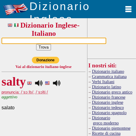
Dizionario
Inglese
Dizionario Inglese-
Italiano
Donazione
I nostri siti:
Vai al dizionario italiano-inglese
Dizionario italiano
Grammatica italiana
salty
Verbi Italiani
Dizionario latino
Dizionario greco antico
pronuncia: /ˈsɔːltı/, /ˈsɔltiː/
aggettivo
Dizionario francese
Dizionario inglese
salato
Dizionario tedesco
Dizionario spagnolo
Dizionario
greco moderno
Dizionario piemontese
Ricette di cucina