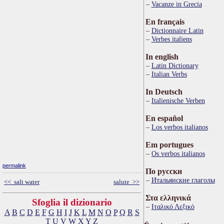
Vacanze in Grecia
En français
Dictionnaire Latin
Verbes italiens
In english
Latin Dictionary
Italian Verbs
In Deutsch
Italienische Verben
En español
Los verbos italianos
Em portugues
Os verbos italianos
permalink
По русски
Итальянские глаголы
<< salt water
salute >>
Στα ελληνικά
Sfoglia il dizionario
Ιταλικό Λεξικό
A
B
C
D
E
F
G
H
I
J
K
L
M
N
O
P
Q
R
S
T
U
V
W
X
Y
Z