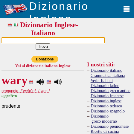
Dizionario
Inglese
Dizionario Inglese-
Italiano
Donazione
I nostri siti:
Vai al dizionario italiano-inglese
Dizionario italiano
Grammatica italiana
wary
Verbi Italiani
Dizionario latino
Dizionario greco antico
pronuncia: /ˈwe(ə)rı/, /ˈweriː/
aggettivo
Dizionario francese
Dizionario inglese
prudente
Dizionario tedesco
Dizionario spagnolo
Dizionario
greco moderno
Dizionario piemontese
Ricette di cucina