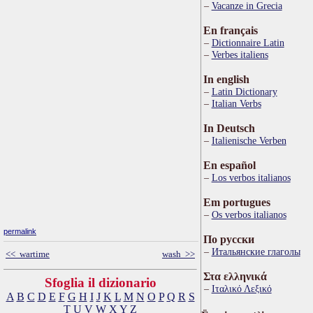
Vacanze in Grecia
En français
Dictionnaire Latin
Verbes italiens
In english
Latin Dictionary
Italian Verbs
In Deutsch
Italienische Verben
En español
Los verbos italianos
Em portugues
Os verbos italianos
permalink
По русски
Итальянские глаголы
<< wartime
wash >>
Στα ελληνικά
Sfoglia il dizionario
Ιταλικό Λεξικό
A
B
C
D
E
F
G
H
I
J
K
L
M
N
O
P
Q
R
S
T
U
V
W
X
Y
Z