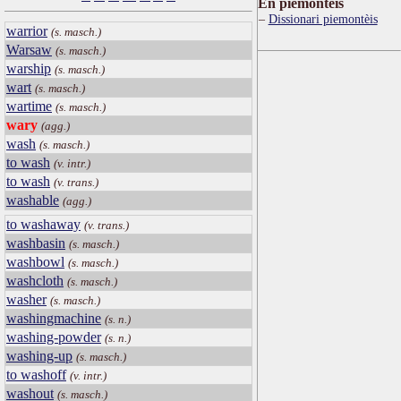
Ën piemontèis
Dissionari piemontèis
warrior
(s. masch.)
Warsaw
(s. masch.)
warship
(s. masch.)
wart
(s. masch.)
wartime
(s. masch.)
wary
(agg.)
wash
(s. masch.)
to wash
(v. intr.)
to wash
(v. trans.)
washable
(agg.)
to washaway
(v. trans.)
washbasin
(s. masch.)
washbowl
(s. masch.)
washcloth
(s. masch.)
washer
(s. masch.)
washingmachine
(s. n.)
washing-powder
(s. n.)
washing-up
(s. masch.)
to washoff
(v. intr.)
washout
(s. masch.)