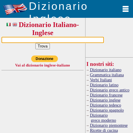
Dizionario
Inglese
Dizionario Italiano-
Inglese
Donazione
I nostri siti:
Vai al dizionario inglese-italiano
Dizionario italiano
Grammatica italiana
Verbi Italiani
Dizionario latino
Dizionario greco antico
Dizionario francese
Dizionario inglese
Dizionario tedesco
Dizionario spagnolo
Dizionario
greco moderno
Dizionario piemontese
Ricette di cucina