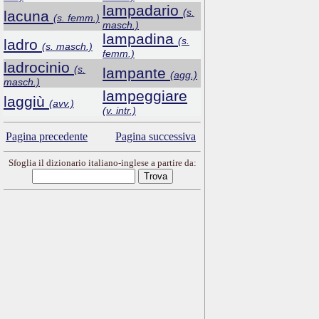
lampadario
(s.
lacuna
(s. femm.)
masch.)
lampadina
(s.
ladro
(s. masch.)
femm.)
ladrocinio
(s.
lampante
(agg.)
masch.)
lampeggiare
laggiù
(avv.)
(v. intr.)
Pagina precedente
Pagina successiva
Sfoglia il dizionario italiano-inglese a partire da: