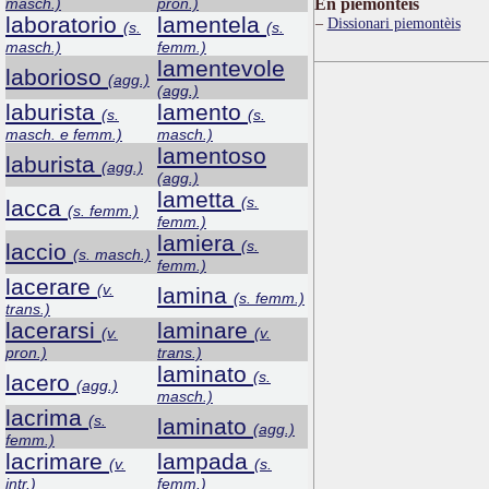
masch.)
pron.)
Ën piemontèis
laboratorio
lamentela
Dissionari piemontèis
(s.
(s.
masch.)
femm.)
lamentevole
laborioso
(agg.)
(agg.)
laburista
lamento
(s.
(s.
masch. e femm.)
masch.)
lamentoso
laburista
(agg.)
(agg.)
lametta
(s.
lacca
(s. femm.)
femm.)
lamiera
(s.
laccio
(s. masch.)
femm.)
lacerare
(v.
lamina
(s. femm.)
trans.)
lacerarsi
laminare
(v.
(v.
pron.)
trans.)
laminato
(s.
lacero
(agg.)
masch.)
lacrima
(s.
laminato
(agg.)
femm.)
lacrimare
lampada
(v.
(s.
intr.)
femm.)