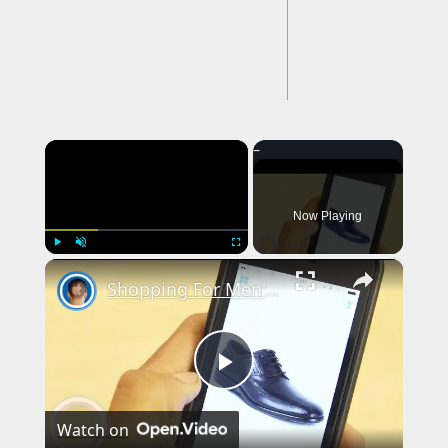
×
Now Playing
×
Play
Unmute
Fullscreen
Shopping For Men's Clothing Is Easy With "Dapper" [App Review]
Play
Watch on