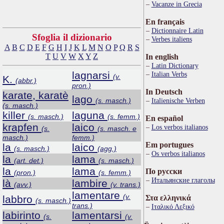
Vacanze in Grecia
En français
Dictionnaire Latin
Sfoglia il dizionario
Verbes italiens
A
B
C
D
E
F
G
H
I
J
K
L
M
N
O
P
Q
R
S
T
U
V
W
X
Y
Z
In english
Latin Dictionary
lagnarsi
Italian Verbs
(v.
K.
(abbr.)
pron.)
In Deutsch
karate, karatè
lago
(s. masch.)
Italienische Verben
(s. masch.)
killer
laguna
(s. masch.)
(s. femm.)
En español
krapfen
laico
Los verbos italianos
(s.
(s. masch. e
masch.)
femm.)
Em portugues
la
laico
(s. masch.)
(agg.)
Os verbos italianos
la
lama
(art. det.)
(s. masch.)
la
lama
По русски
(pron.)
(s. femm.)
Итальянские глаголы
là
lambire
(avv.)
(v. trans.)
lamentare
(v.
labbro
Στα ελληνικά
(s. masch.)
trans.)
Ιταλικό Λεξικό
labirinto
lamentarsi
(s.
(v.