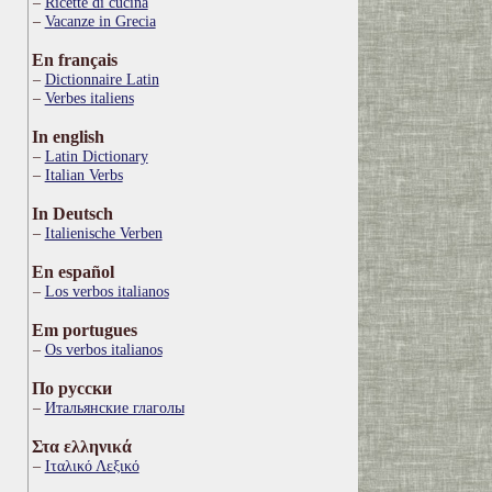
Ricette di cucina
Vacanze in Grecia
En français
Dictionnaire Latin
Verbes italiens
In english
Latin Dictionary
Italian Verbs
In Deutsch
Italienische Verben
En español
Los verbos italianos
Em portugues
Os verbos italianos
По русски
Итальянские глаголы
Στα ελληνικά
Ιταλικό Λεξικό