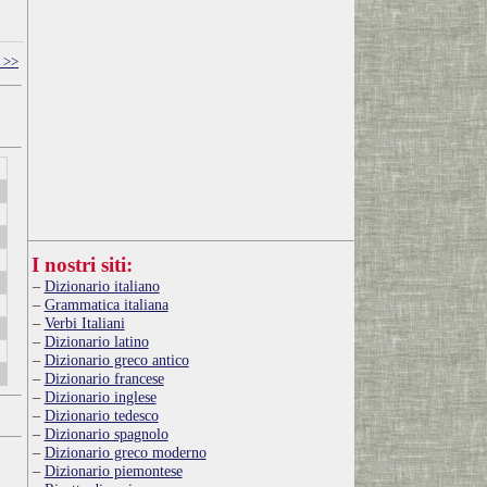
 >>
I nostri siti:
Dizionario italiano
Grammatica italiana
Verbi Italiani
Dizionario latino
Dizionario greco antico
Dizionario francese
Dizionario inglese
Dizionario tedesco
Dizionario spagnolo
Dizionario greco moderno
Dizionario piemontese