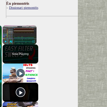
Ën piemontèis
Dissionari piemontèis
×
×
Play
Unmute
Fullscreen
Now Playing