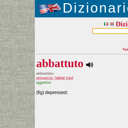
Dizionari
Dizi
Vai
abbattuto
ab|bat|tù|to
pronuncia: /abbatˈtuto/
aggettivo
(fig) depressed;