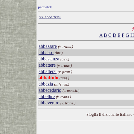
permalink
<< abbattersi
A
B
C
D
E
F
G
H
abbassare
(v. trans.)
abbasso
(int.)
abbastanza
(avv.)
abbattere
(v. trans.)
abbattersi
(v. pron.)
abbattuto
(agg.)
abbazia
(s. femm.)
abbecedario
(s. masch.)
abbellire
(v. trans.)
abbeverare
(v. trans.)
Sfoglia il dizionario italiano-