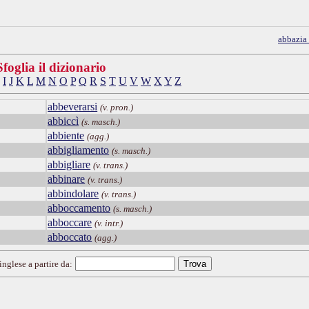
abbazia
Sfoglia il dizionario
I
J
K
L
M
N
O
P
Q
R
S
T
U
V
W
X
Y
Z
abbeverarsi
(v. pron.)
abbiccì
(s. masch.)
abbiente
(agg.)
abbigliamento
(s. masch.)
abbigliare
(v. trans.)
abbinare
(v. trans.)
abbindolare
(v. trans.)
abboccamento
(s. masch.)
abboccare
(v. intr.)
abboccato
(agg.)
inglese a partire da: