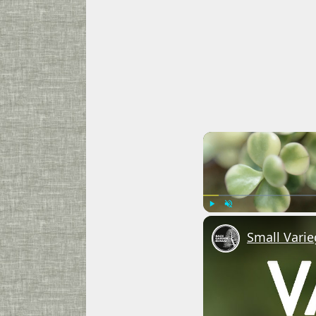
Play
Unmute
Small Varie