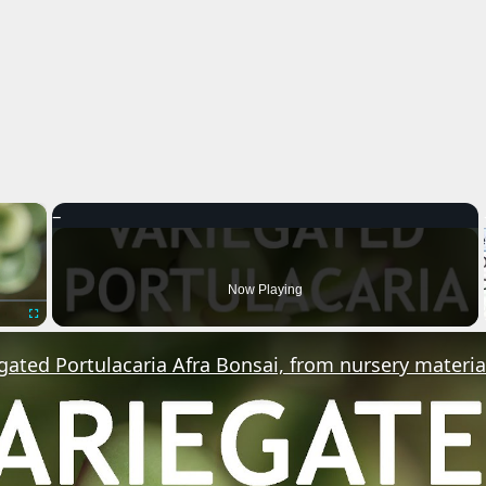
×
Now Playing
Fullscreen
gated Portulacaria Afra Bonsai, from nursery material