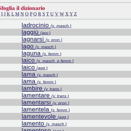
Sfoglia il dizionario
I
J
K
L
M
N
O
P
Q
R
S
T
U
V
W
X
Y
Z
ladrocinio
(s. masch.)
laggiù
(avv.)
lagnarsi
(v. pron.)
lago
(s. masch.)
laguna
(s. femm.)
laico
(s. masch. e femm.)
laico
(agg.)
lama
(s. masch.)
lama
(s. femm.)
lambire
(v. trans.)
lamentare
(v. trans.)
lamentarsi
(v. pron.)
lamentela
(s. femm.)
lamentevole
(agg.)
lamento
(s. masch.)
lamentoso