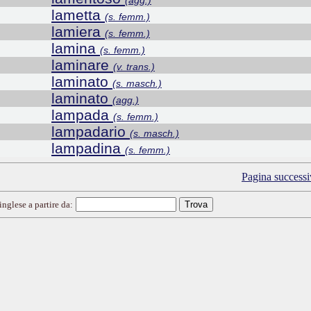
(agg.)
lametta
(s. femm.)
lamiera
(s. femm.)
lamina
(s. femm.)
laminare
(v. trans.)
laminato
(s. masch.)
laminato
(agg.)
lampada
(s. femm.)
lampadario
(s. masch.)
lampadina
(s. femm.)
Pagina successi
inglese a partire da: