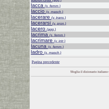
(agg.)
lacca
(s. femm.)
laccio
(s. masch.)
lacerare
(v. trans.)
lacerarsi
(v. pron.)
lacero
(agg.)
lacrima
(s. femm.)
lacrimare
(v. intr.)
lacuna
(s. femm.)
ladro
(s. masch.)
Pagina precedente
Sfoglia il dizionario italiano-