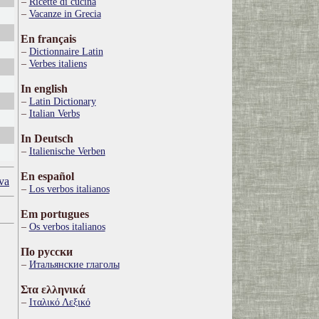
Ricette di cucina
Vacanze in Grecia
En français
Dictionnaire Latin
Verbes italiens
In english
Latin Dictionary
Italian Verbs
In Deutsch
Italienische Verben
En español
va
Los verbos italianos
Em portugues
Os verbos italianos
По русски
Итальянские глаголы
Στα ελληνικά
Ιταλικό Λεξικό