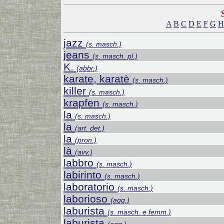
A
B
C
D
E
F
G
H
jazz
(s. masch.)
jeans
(s. masch. pl.)
K.
(abbr.)
karate, karatè
(s. masch.)
killer
(s. masch.)
krapfen
(s. masch.)
la
(s. masch.)
la
(art. det.)
la
(pron.)
là
(avv.)
labbro
(s. masch.)
labirinto
(s. masch.)
laboratorio
(s. masch.)
laborioso
(agg.)
laburista
(s. masch. e femm.)
laburista