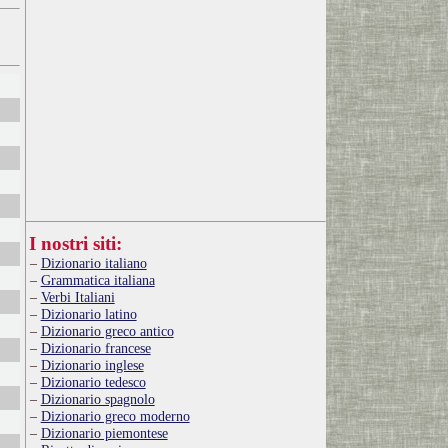
I nostri siti:
Dizionario italiano
Grammatica italiana
Verbi Italiani
Dizionario latino
Dizionario greco antico
Dizionario francese
Dizionario inglese
Dizionario tedesco
Dizionario spagnolo
Dizionario greco moderno
Dizionario piemontese