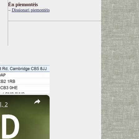
Ën piemontèis
Dissionari piemontèis
×
, 2