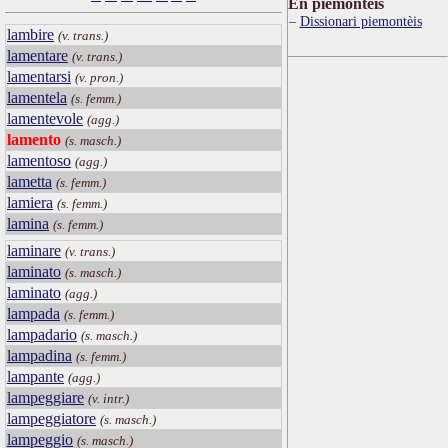
Ën piemontèis
Dissionari piemontèis
lambire
(v. trans.)
lamentare
(v. trans.)
lamentarsi
(v. pron.)
lamentela
(s. femm.)
lamentevole
(agg.)
lamento
(s. masch.)
lamentoso
(agg.)
lametta
(s. femm.)
lamiera
(s. femm.)
lamina
(s. femm.)
laminare
(v. trans.)
laminato
(s. masch.)
laminato
(agg.)
lampada
(s. femm.)
lampadario
(s. masch.)
lampadina
(s. femm.)
lampante
(agg.)
lampeggiare
(v. intr.)
lampeggiatore
(s. masch.)
lampeggio
(s. masch.)