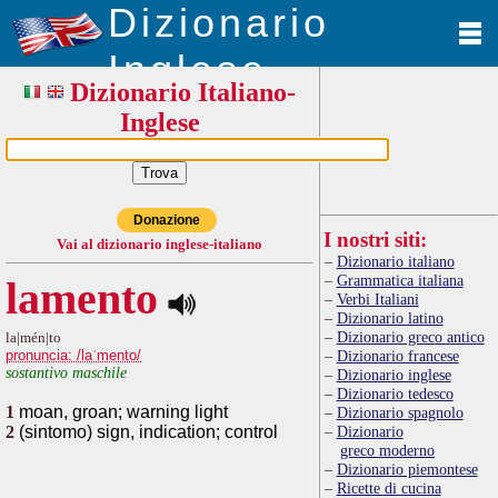
Dizionario
Inglese
Dizionario Italiano-
Inglese
Donazione
I nostri siti:
Vai al dizionario inglese-italiano
Dizionario italiano
Grammatica italiana
lamento
Verbi Italiani
Dizionario latino
Dizionario greco antico
la|mén|to
pronuncia: /laˈmento/
Dizionario francese
sostantivo maschile
Dizionario inglese
Dizionario tedesco
1
moan, groan; warning light
Dizionario spagnolo
2
(sintomo) sign, indication; control
Dizionario
greco moderno
Dizionario piemontese
Ricette di cucina