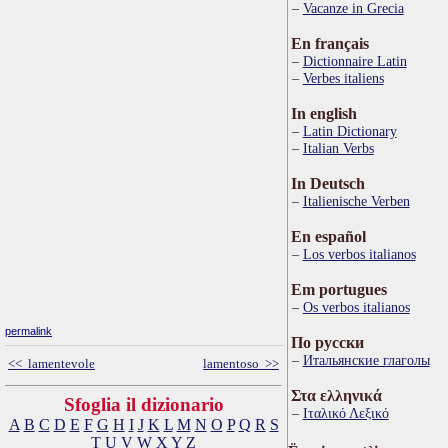
Vacanze in Grecia
En français
Dictionnaire Latin
Verbes italiens
In english
Latin Dictionary
Italian Verbs
In Deutsch
Italienische Verben
En español
Los verbos italianos
Em portugues
Os verbos italianos
permalink
По русски
Итальянские глаголы
<< lamentevole
lamentoso >>
Στα ελληνικά
Sfoglia il dizionario
Ιταλικό Λεξικό
A
B
C
D
E
F
G
H
I
J
K
L
M
N
O
P
Q
R
S
T
U
V
W
X
Y
Z