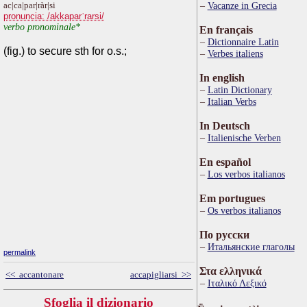
ac|ca|par|ràr|si
Vacanze in Grecia
pronuncia: /akkaparˈrarsi/
verbo pronominale*
En français
Dictionnaire Latin
(fig.) to secure sth for o.s.;
Verbes italiens
In english
Latin Dictionary
Italian Verbs
In Deutsch
Italienische Verben
En español
Los verbos italianos
Em portugues
Os verbos italianos
По русски
Итальянские глаголы
permalink
Στα ελληνικά
<< accantonare
accapigliarsi >>
Ιταλικό Λεξικό
Sfoglia il dizionario