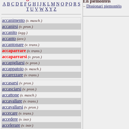
Ën piemontèis
A
B
C
D
E
F
G
H
I
J
K
L
M
N
O
P
Q
R
S
Dissionari piemontèis
T
U
V
W
X
Y
Z
accanimento
(s. masch.)
accanirsi
(v. pron.)
accanito
(agg.)
accanto
(avv.)
accantonare
(v. trans.)
accaparrare
(v. trans.)
accaparrarsi
(v. pron.)
accapigliarsi
(v. pron.)
accappatoio
(s. masch.)
accarezzare
(v. trans.)
accasarsi
(v. pron.)
accasciarsi
(v. pron.)
accattone
(s. masch.)
accavallare
(v. trans.)
accavallarsi
(v. pron.)
accecare
(v. trans.)
accedere
(v. intr.)
accelerare
(v. intr.)