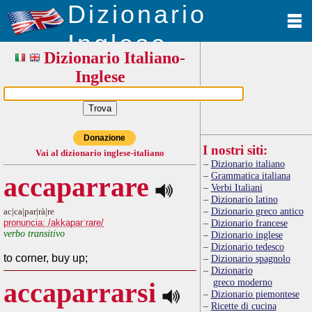
Dizionario
Inglese
Dizionario Italiano-
Inglese
Donazione
I nostri siti:
Vai al dizionario inglese-italiano
Dizionario italiano
Grammatica italiana
accaparrare
Verbi Italiani
Dizionario latino
Dizionario greco antico
ac|ca|par|rà|re
pronuncia: /akkaparˈrare/
Dizionario francese
verbo transitivo
Dizionario inglese
Dizionario tedesco
to corner, buy up;
Dizionario spagnolo
Dizionario
greco moderno
accaparrarsi
Dizionario piemontese
Ricette di cucina