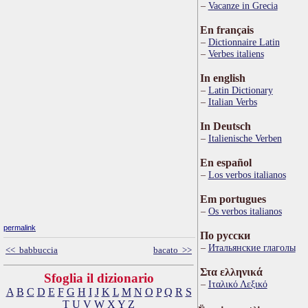
Vacanze in Grecia
En français
Dictionnaire Latin
Verbes italiens
In english
Latin Dictionary
Italian Verbs
In Deutsch
Italienische Verben
En español
Los verbos italianos
Em portugues
Os verbos italianos
permalink
По русски
Итальянские глаголы
<< babbuccia
bacato >>
Στα ελληνικά
Sfoglia il dizionario
Ιταλικό Λεξικό
A
B
C
D
E
F
G
H
I
J
K
L
M
N
O
P
Q
R
S
T
U
V
W
X
Y
Z