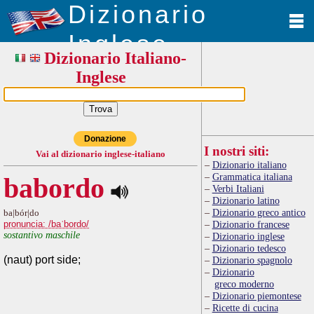
Dizionario
Inglese
Dizionario Italiano-
Inglese
Donazione
I nostri siti:
Vai al dizionario inglese-italiano
Dizionario italiano
Grammatica italiana
babordo
Verbi Italiani
Dizionario latino
Dizionario greco antico
ba|bór|do
pronuncia: /baˈbordo/
Dizionario francese
sostantivo maschile
Dizionario inglese
Dizionario tedesco
(naut) port side;
Dizionario spagnolo
Dizionario
greco moderno
Dizionario piemontese
Ricette di cucina