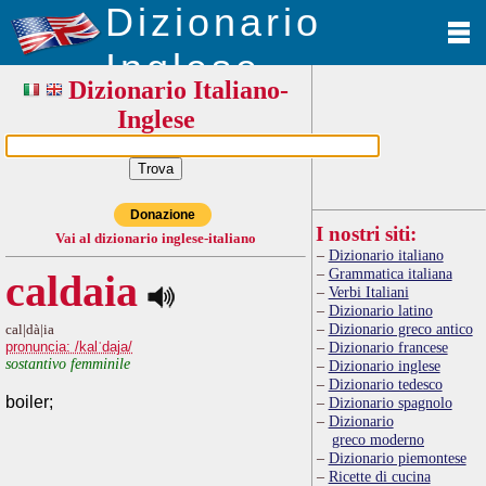
Dizionario
Inglese
Dizionario Italiano-
Inglese
Donazione
I nostri siti:
Vai al dizionario inglese-italiano
Dizionario italiano
Grammatica italiana
caldaia
Verbi Italiani
Dizionario latino
Dizionario greco antico
cal|dà|ia
pronuncia: /kalˈdaja/
Dizionario francese
sostantivo femminile
Dizionario inglese
Dizionario tedesco
boiler;
Dizionario spagnolo
Dizionario
greco moderno
Dizionario piemontese
Ricette di cucina