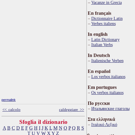
Vacanze in Grecia
En français
Dictionnaire Latin
Verbes italiens
In english
Latin Dictionary
Italian Verbs
In Deutsch
Italienische Verben
En español
Los verbos italianos
Em portugues
Os verbos italianos
permalink
По русски
Итальянские глаголы
<< calcolo
caldeggiare >>
Στα ελληνικά
Sfoglia il dizionario
Ιταλικό Λεξικό
A
B
C
D
E
F
G
H
I
J
K
L
M
N
O
P
Q
R
S
T
U
V
W
X
Y
Z