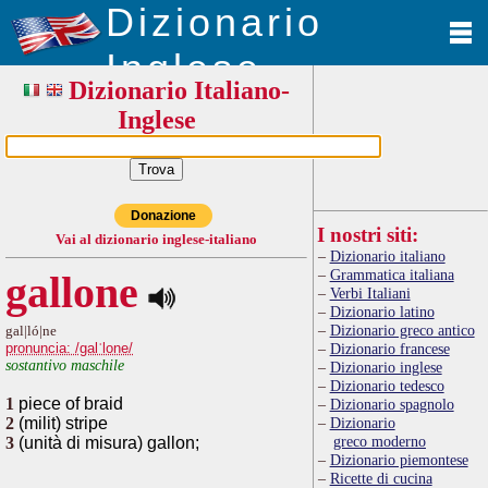
Dizionario
Inglese
Dizionario Italiano-
Inglese
Donazione
I nostri siti:
Vai al dizionario inglese-italiano
Dizionario italiano
Grammatica italiana
gallone
Verbi Italiani
Dizionario latino
Dizionario greco antico
gal|ló|ne
pronuncia: /galˈlone/
Dizionario francese
sostantivo maschile
Dizionario inglese
Dizionario tedesco
1
piece of braid
Dizionario spagnolo
2
(milit) stripe
Dizionario
greco moderno
3
(unità di misura) gallon;
Dizionario piemontese
Ricette di cucina