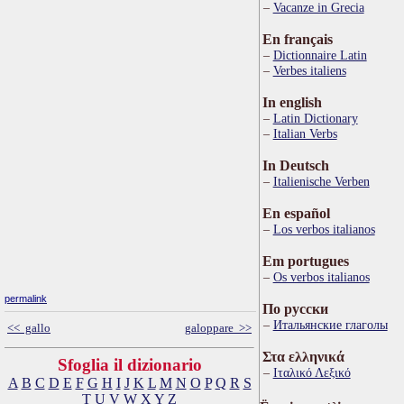
Vacanze in Grecia
En français
Dictionnaire Latin
Verbes italiens
In english
Latin Dictionary
Italian Verbs
In Deutsch
Italienische Verben
En español
Los verbos italianos
Em portugues
Os verbos italianos
permalink
По русски
Итальянские глаголы
<< gallo
galoppare >>
Στα ελληνικά
Sfoglia il dizionario
Ιταλικό Λεξικό
A
B
C
D
E
F
G
H
I
J
K
L
M
N
O
P
Q
R
S
T
U
V
W
X
Y
Z