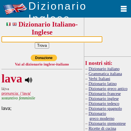
Dizionario
Inglese
Dizionario Italiano-
Inglese
Donazione
I nostri siti:
Vai al dizionario inglese-italiano
Dizionario italiano
Grammatica italiana
lava
Verbi Italiani
Dizionario latino
Dizionario greco antico
là|va
pronuncia: /ˈlava/
Dizionario francese
sostantivo femminile
Dizionario inglese
Dizionario tedesco
lava;
Dizionario spagnolo
Dizionario
greco moderno
Dizionario piemontese
Ricette di cucina