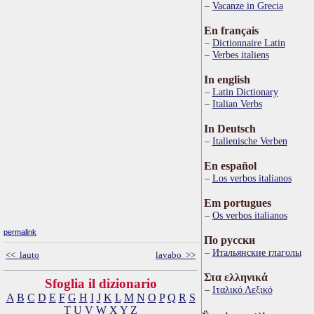
Vacanze in Grecia
En français
Dictionnaire Latin
Verbes italiens
In english
Latin Dictionary
Italian Verbs
In Deutsch
Italienische Verben
En español
Los verbos italianos
Em portugues
Os verbos italianos
permalink
По русски
Итальянские глаголы
<< lauto
lavabo >>
Στα ελληνικά
Sfoglia il dizionario
Ιταλικό Λεξικό
A
B
C
D
E
F
G
H
I
J
K
L
M
N
O
P
Q
R
S
T
U
V
W
X
Y
Z