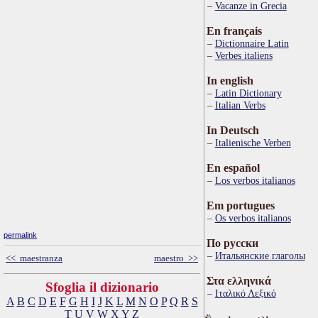
Vacanze in Grecia
En français
Dictionnaire Latin
Verbes italiens
In english
Latin Dictionary
Italian Verbs
In Deutsch
Italienische Verben
En español
Los verbos italianos
Em portugues
Os verbos italianos
permalink
По русски
Итальянские глаголы
<< maestranza
maestro >>
Στα ελληνικά
Sfoglia il dizionario
Ιταλικό Λεξικό
A
B
C
D
E
F
G
H
I
J
K
L
M
N
O
P
Q
R
S
T
U
V
W
X
Y
Z