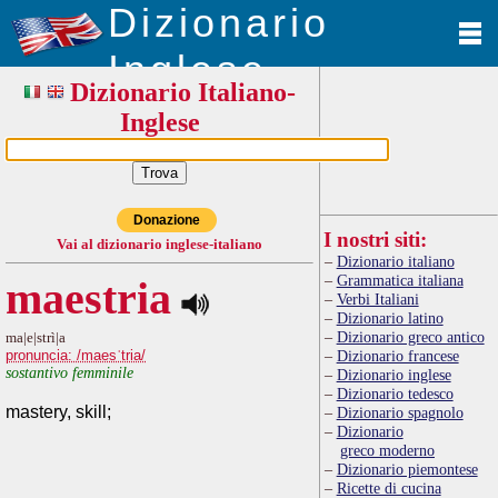
Dizionario
Inglese
Dizionario Italiano-
Inglese
Donazione
I nostri siti:
Vai al dizionario inglese-italiano
Dizionario italiano
Grammatica italiana
maestria
Verbi Italiani
Dizionario latino
Dizionario greco antico
ma|e|strì|a
pronuncia: /maesˈtria/
Dizionario francese
sostantivo femminile
Dizionario inglese
Dizionario tedesco
mastery, skill;
Dizionario spagnolo
Dizionario
greco moderno
Dizionario piemontese
Ricette di cucina