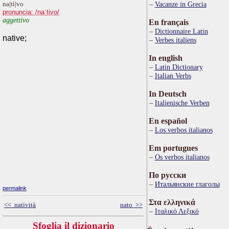
na|tì|vo
Vacanze in Grecia
pronuncia: /naˈtivo/
aggettivo
En français
Dictionnaire Latin
native;
Verbes italiens
In english
Latin Dictionary
Italian Verbs
In Deutsch
Italienische Verben
En español
Los verbos italianos
Em portugues
Os verbos italianos
По русски
Итальянские глаголы
permalink
Στα ελληνικά
<< natività
nato >>
Ιταλικό Λεξικό
Sfoglia il dizionario