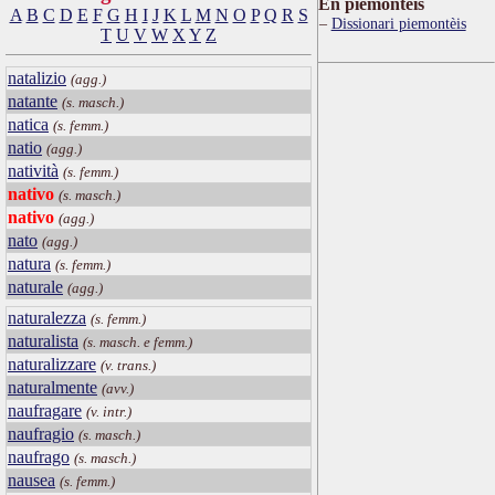
Ën piemontèis
A
B
C
D
E
F
G
H
I
J
K
L
M
N
O
P
Q
R
S
Dissionari piemontèis
T
U
V
W
X
Y
Z
natalizio
(agg.)
natante
(s. masch.)
natica
(s. femm.)
natio
(agg.)
natività
(s. femm.)
nativo
(s. masch.)
nativo
(agg.)
nato
(agg.)
natura
(s. femm.)
naturale
(agg.)
naturalezza
(s. femm.)
naturalista
(s. masch. e femm.)
naturalizzare
(v. trans.)
naturalmente
(avv.)
naufragare
(v. intr.)
naufragio
(s. masch.)
naufrago
(s. masch.)
nausea
(s. femm.)