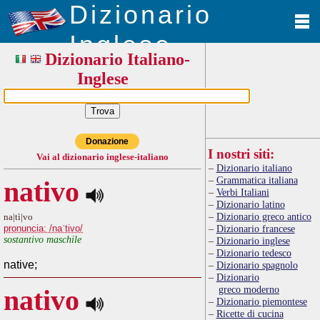
Dizionario
Inglese
Dizionario Italiano-
Inglese
Donazione
I nostri siti:
Vai al dizionario inglese-italiano
Dizionario italiano
Grammatica italiana
nativo
Verbi Italiani
Dizionario latino
Dizionario greco antico
na|tì|vo
pronuncia: /naˈtivo/
Dizionario francese
sostantivo maschile
Dizionario inglese
Dizionario tedesco
native;
Dizionario spagnolo
Dizionario
greco moderno
nativo
Dizionario piemontese
Ricette di cucina