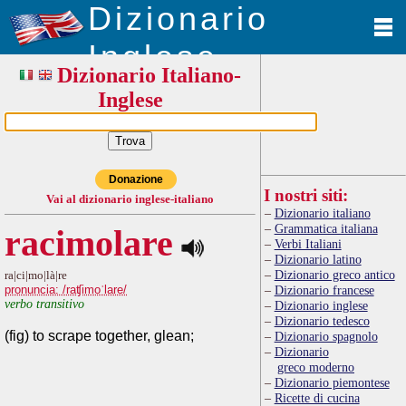
Dizionario
Inglese
Dizionario Italiano-
Inglese
Donazione
I nostri siti:
Vai al dizionario inglese-italiano
Dizionario italiano
Grammatica italiana
racimolare
Verbi Italiani
Dizionario latino
Dizionario greco antico
ra|ci|mo|là|re
pronuncia: /raʧimoˈlare/
Dizionario francese
verbo transitivo
Dizionario inglese
Dizionario tedesco
(fig) to scrape together, glean;
Dizionario spagnolo
Dizionario
greco moderno
Dizionario piemontese
Ricette di cucina