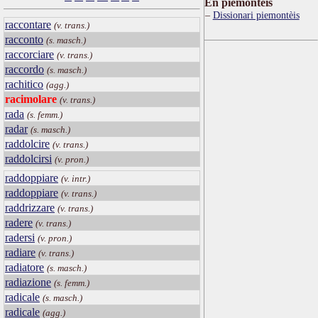
Ën piemontèis
Dissionari piemontèis
raccontare
(v. trans.)
racconto
(s. masch.)
raccorciare
(v. trans.)
raccordo
(s. masch.)
rachitico
(agg.)
racimolare
(v. trans.)
rada
(s. femm.)
radar
(s. masch.)
raddolcire
(v. trans.)
raddolcirsi
(v. pron.)
raddoppiare
(v. intr.)
raddoppiare
(v. trans.)
raddrizzare
(v. trans.)
radere
(v. trans.)
radersi
(v. pron.)
radiare
(v. trans.)
radiatore
(s. masch.)
radiazione
(s. femm.)
radicale
(s. masch.)
radicale
(agg.)