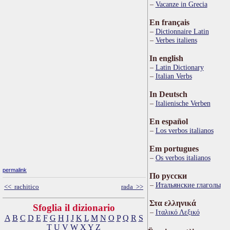
Vacanze in Grecia
En français
Dictionnaire Latin
Verbes italiens
In english
Latin Dictionary
Italian Verbs
In Deutsch
Italienische Verben
En español
Los verbos italianos
Em portugues
Os verbos italianos
permalink
По русски
Итальянские глаголы
<< rachitico
rada >>
Στα ελληνικά
Sfoglia il dizionario
Ιταλικό Λεξικό
A
B
C
D
E
F
G
H
I
J
K
L
M
N
O
P
Q
R
S
T
U
V
W
X
Y
Z