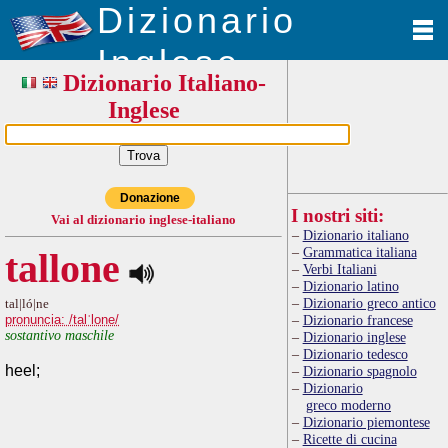
Dizionario
Inglese
Dizionario Italiano-
Inglese
Donazione
I nostri siti:
Vai al dizionario inglese-italiano
Dizionario italiano
Grammatica italiana
tallone
Verbi Italiani
Dizionario latino
Dizionario greco antico
tal|ló|ne
pronuncia: /talˈlone/
Dizionario francese
sostantivo maschile
Dizionario inglese
Dizionario tedesco
heel;
Dizionario spagnolo
Dizionario
greco moderno
Dizionario piemontese
Ricette di cucina