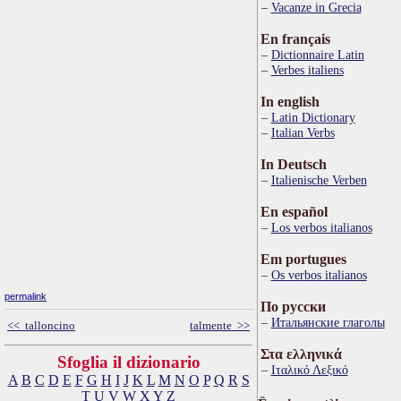
Vacanze in Grecia
En français
Dictionnaire Latin
Verbes italiens
In english
Latin Dictionary
Italian Verbs
In Deutsch
Italienische Verben
En español
Los verbos italianos
Em portugues
Os verbos italianos
permalink
По русски
Итальянские глаголы
<< talloncino
talmente >>
Στα ελληνικά
Sfoglia il dizionario
Ιταλικό Λεξικό
A
B
C
D
E
F
G
H
I
J
K
L
M
N
O
P
Q
R
S
T
U
V
W
X
Y
Z