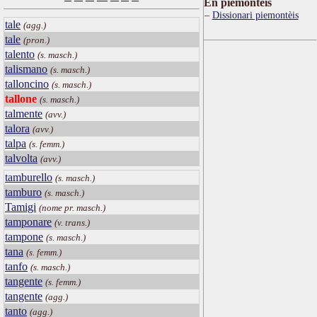
Ën piemontèis
Dissionari piemontèis
tale
(agg.)
tale
(pron.)
talento
(s. masch.)
talismano
(s. masch.)
talloncino
(s. masch.)
tallone
(s. masch.)
talmente
(avv.)
talora
(avv.)
talpa
(s. femm.)
talvolta
(avv.)
tamburello
(s. masch.)
tamburo
(s. masch.)
Tamigi
(nome pr. masch.)
tamponare
(v. trans.)
tampone
(s. masch.)
tana
(s. femm.)
tanfo
(s. masch.)
tangente
(s. femm.)
tangente
(agg.)
tanto
(agg.)