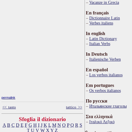
Vacanze in Grecia
En français
Dictionnaire Latin
Verbes italiens
In english
Latin Dictionary
Italian Verbs
In Deutsch
Italienische Verben
En español
Los verbos italianos
Em portugues
Os verbos italianos
permalink
По русски
Итальянские глаголы
<< tasto
tattico >>
Στα ελληνικά
Sfoglia il dizionario
Ιταλικό Λεξικό
A
B
C
D
E
F
G
H
I
J
K
L
M
N
O
P
Q
R
S
T
U
V
W
X
Y
Z