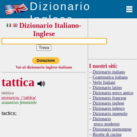
Dizionario
Inglese
Dizionario Italiano-
Inglese
Donazione
I nostri siti:
Vai al dizionario inglese-italiano
Dizionario italiano
Grammatica italiana
tattica
Verbi Italiani
Dizionario latino
Dizionario greco antico
tàt|ti|ca
pronuncia: /ˈtattika/
Dizionario francese
sostantivo femminile
Dizionario inglese
Dizionario tedesco
tactics;
Dizionario spagnolo
Dizionario
greco moderno
Dizionario piemontese
Ricette di cucina