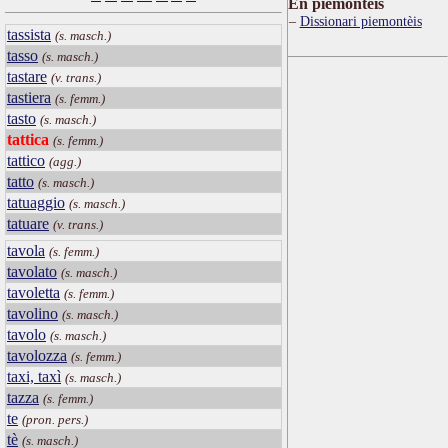
Ën piemontèis
Dissionari piemontèis
tassista
(s. masch.)
tasso
(s. masch.)
tastare
(v. trans.)
tastiera
(s. femm.)
tasto
(s. masch.)
tattica
(s. femm.)
tattico
(agg.)
tatto
(s. masch.)
tatuaggio
(s. masch.)
tatuare
(v. trans.)
tavola
(s. femm.)
tavolato
(s. masch.)
tavoletta
(s. femm.)
tavolino
(s. masch.)
tavolo
(s. masch.)
tavolozza
(s. femm.)
taxi, taxì
(s. masch.)
tazza
(s. femm.)
te
(pron. pers.)
tè
(s. masch.)