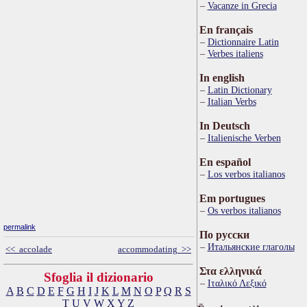
Vacanze in Grecia
En français
Dictionnaire Latin
Verbes italiens
In english
Latin Dictionary
Italian Verbs
In Deutsch
Italienische Verben
En español
Los verbos italianos
Em portugues
Os verbos italianos
permalink
По русски
Итальянские глаголы
<< accolade
accommodating >>
Στα ελληνικά
Sfoglia il dizionario
Ιταλικό Λεξικό
A
B
C
D
E
F
G
H
I
J
K
L
M
N
O
P
Q
R
S
T
U
V
W
X
Y
Z