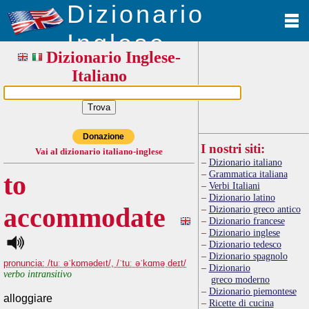
Dizionario
Inglese
Dizionario Inglese-
Italiano
Donazione
I nostri siti:
Vai al dizionario italiano-inglese
Dizionario italiano
Grammatica italiana
to
Verbi Italiani
Dizionario latino
accommodate
Dizionario greco antico
Dizionario francese
Dizionario inglese
Dizionario tedesco
Dizionario spagnolo
pronuncia: /tuː əˈkɒmədeıt/, /ˈtuː əˈkɑməˌdeɪt/
Dizionario
verbo intransitivo
greco moderno
Dizionario piemontese
alloggiare
Ricette di cucina