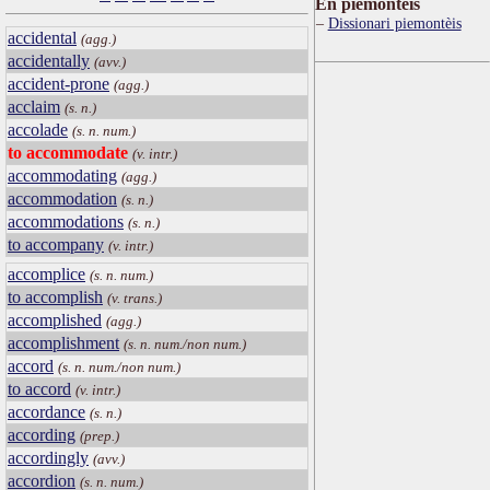
Ën piemontèis
Dissionari piemontèis
accidental
(agg.)
accidentally
(avv.)
accident-prone
(agg.)
acclaim
(s. n.)
accolade
(s. n. num.)
to accommodate
(v. intr.)
accommodating
(agg.)
accommodation
(s. n.)
accommodations
(s. n.)
to accompany
(v. intr.)
accomplice
(s. n. num.)
to accomplish
(v. trans.)
accomplished
(agg.)
accomplishment
(s. n. num./non num.)
accord
(s. n. num./non num.)
to accord
(v. intr.)
accordance
(s. n.)
according
(prep.)
accordingly
(avv.)
accordion
(s. n. num.)