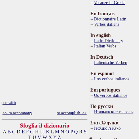
Vacanze in Grecia
En français
Dictionnaire Latin
Verbes italiens
In english
Latin Dictionary
Italian Verbs
In Deutsch
Italienische Verben
En español
Los verbos italianos
Em portugues
Os verbos italianos
permalink
По русски
Итальянские глаголы
<< to accompany
to accomplish >>
Στα ελληνικά
Sfoglia il dizionario
Ιταλικό Λεξικό
A
B
C
D
E
F
G
H
I
J
K
L
M
N
O
P
Q
R
S
T
U
V
W
X
Y
Z