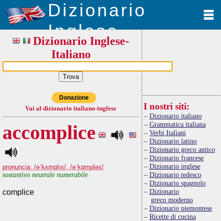
Dizionario
Inglese
Dizionario Inglese-
Italiano
Donazione
I nostri siti:
Vai al dizionario italiano-inglese
Dizionario italiano
Grammatica italiana
accomplice
Verbi Italiani
Dizionario latino
Dizionario greco antico
Dizionario francese
Dizionario inglese
pronuncia: /əˈkʌmplıs/, /əˈkɑmpləs/
sostantivo neutrale numerabile
Dizionario tedesco
Dizionario spagnolo
Dizionario
complice
greco moderno
Dizionario piemontese
Ricette di cucina