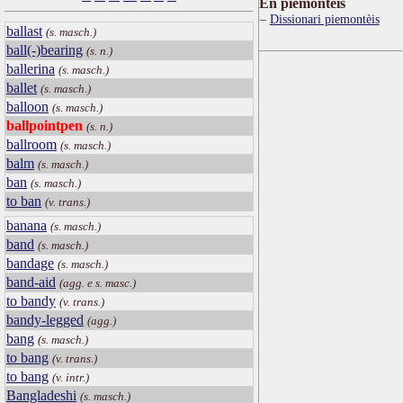
Ën piemontèis
Dissionari piemontèis
ballast
(s. masch.)
ball(-)bearing
(s. n.)
ballerina
(s. masch.)
ballet
(s. masch.)
balloon
(s. masch.)
ballpointpen
(s. n.)
ballroom
(s. masch.)
balm
(s. masch.)
ban
(s. masch.)
to ban
(v. trans.)
banana
(s. masch.)
band
(s. masch.)
bandage
(s. masch.)
band-aid
(agg. e s. masc.)
to bandy
(v. trans.)
bandy-legged
(agg.)
bang
(s. masch.)
to bang
(v. trans.)
to bang
(v. intr.)
Bangladeshi
(s. masch.)