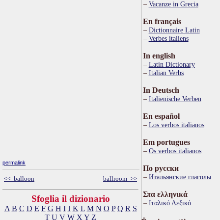
Vacanze in Grecia
En français
Dictionnaire Latin
Verbes italiens
In english
Latin Dictionary
Italian Verbs
In Deutsch
Italienische Verben
En español
Los verbos italianos
Em portugues
Os verbos italianos
permalink
По русски
Итальянские глаголы
<< balloon
ballroom >>
Στα ελληνικά
Sfoglia il dizionario
Ιταλικό Λεξικό
A
B
C
D
E
F
G
H
I
J
K
L
M
N
O
P
Q
R
S
T
U
V
W
X
Y
Z