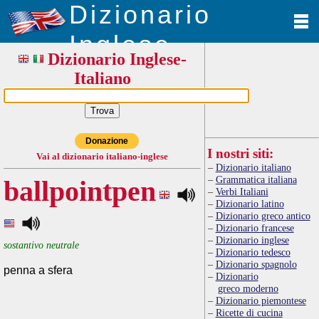
Dizionario
Inglese
Dizionario Inglese-
Italiano
Donazione
I nostri siti:
Vai al dizionario italiano-inglese
Dizionario italiano
Grammatica italiana
ballpointpen
Verbi Italiani
Dizionario latino
Dizionario greco antico
Dizionario francese
Dizionario inglese
sostantivo neutrale
Dizionario tedesco
Dizionario spagnolo
penna a sfera
Dizionario
greco moderno
Dizionario piemontese
Ricette di cucina