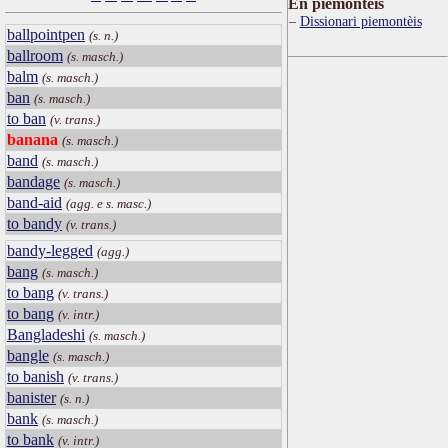
Ën piemontèis
Dissionari piemontèis
ballpointpen
(s. n.)
ballroom
(s. masch.)
balm
(s. masch.)
ban
(s. masch.)
to ban
(v. trans.)
banana
(s. masch.)
band
(s. masch.)
bandage
(s. masch.)
band-aid
(agg. e s. masc.)
to bandy
(v. trans.)
bandy-legged
(agg.)
bang
(s. masch.)
to bang
(v. trans.)
to bang
(v. intr.)
Bangladeshi
(s. masch.)
bangle
(s. masch.)
to banish
(v. trans.)
banister
(s. n.)
bank
(s. masch.)
to bank
(v. intr.)