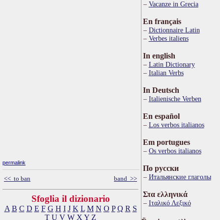
Vacanze in Grecia
En français
Dictionnaire Latin
Verbes italiens
In english
Latin Dictionary
Italian Verbs
In Deutsch
Italienische Verben
En español
Los verbos italianos
Em portugues
Os verbos italianos
permalink
По русски
Итальянские глаголы
<< to ban
band >>
Στα ελληνικά
Sfoglia il dizionario
Ιταλικό Λεξικό
A
B
C
D
E
F
G
H
I
J
K
L
M
N
O
P
Q
R
S
T
U
V
W
X
Y
Z