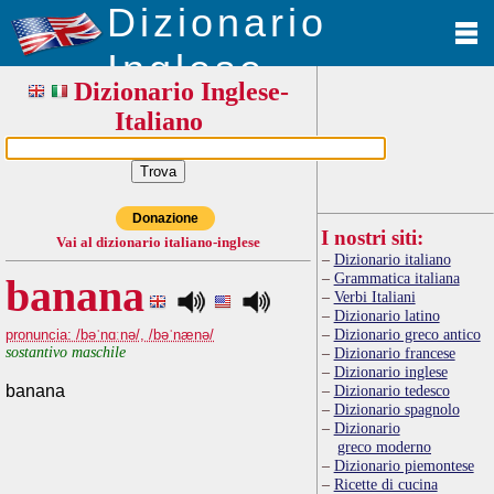
Dizionario
Inglese
Dizionario Inglese-
Italiano
Donazione
I nostri siti:
Vai al dizionario italiano-inglese
Dizionario italiano
Grammatica italiana
banana
Verbi Italiani
Dizionario latino
Dizionario greco antico
pronuncia: /bəˈnɑːnə/, /bəˈnænə/
sostantivo maschile
Dizionario francese
Dizionario inglese
banana
Dizionario tedesco
Dizionario spagnolo
Dizionario
greco moderno
Dizionario piemontese
Ricette di cucina