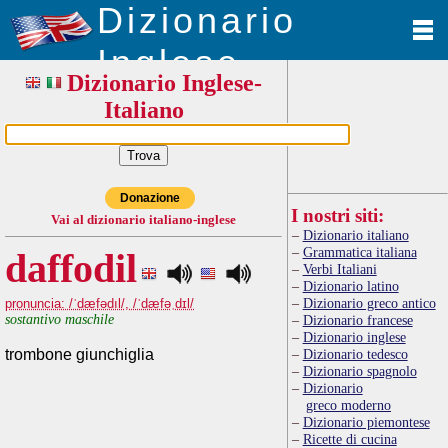
Dizionario
Inglese
Dizionario Inglese-
Italiano
Donazione
I nostri siti:
Vai al dizionario italiano-inglese
Dizionario italiano
Grammatica italiana
daffodil
Verbi Italiani
Dizionario latino
Dizionario greco antico
pronuncia: /ˈdæfədıl/, /ˈdæfəˌdɪl/
sostantivo maschile
Dizionario francese
Dizionario inglese
trombone giunchiglia
Dizionario tedesco
Dizionario spagnolo
Dizionario
greco moderno
Dizionario piemontese
Ricette di cucina