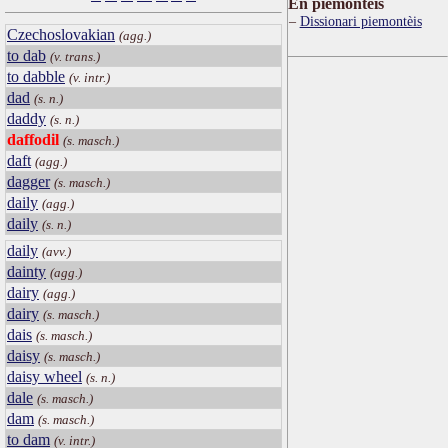
Ën piemontèis
Dissionari piemontèis
Czechoslovakian
(agg.)
to dab
(v. trans.)
to dabble
(v. intr.)
dad
(s. n.)
daddy
(s. n.)
daffodil
(s. masch.)
daft
(agg.)
dagger
(s. masch.)
daily
(agg.)
daily
(s. n.)
daily
(avv.)
dainty
(agg.)
dairy
(agg.)
dairy
(s. masch.)
dais
(s. masch.)
daisy
(s. masch.)
daisy wheel
(s. n.)
dale
(s. masch.)
dam
(s. masch.)
to dam
(v. intr.)