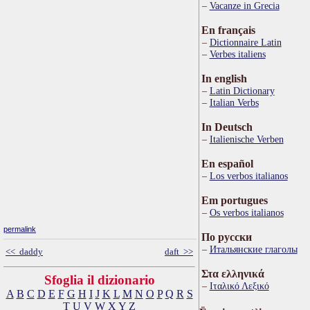
Vacanze in Grecia
En français
Dictionnaire Latin
Verbes italiens
In english
Latin Dictionary
Italian Verbs
In Deutsch
Italienische Verben
En español
Los verbos italianos
Em portugues
Os verbos italianos
permalink
По русски
Итальянские глаголы
<< daddy
daft >>
Στα ελληνικά
Sfoglia il dizionario
Ιταλικό Λεξικό
A
B
C
D
E
F
G
H
I
J
K
L
M
N
O
P
Q
R
S
T
U
V
W
X
Y
Z