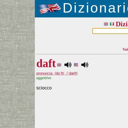
Dizionari
Dizi
Vai
daft
pronuncia: /dɑːft/, /ˈdæft/
aggettivo
sciocco