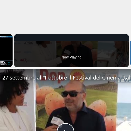
×
Now Playing
Fullscreen
 27 settembre all'1 ottobre il Festival del Cinema Ital