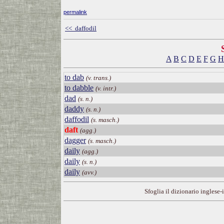
permalink
<< daffodil
A
B
C
D
E
F
G
H
to dab
(v. trans.)
to dabble
(v. intr.)
dad
(s. n.)
daddy
(s. n.)
daffodil
(s. masch.)
daft
(agg.)
dagger
(s. masch.)
daily
(agg.)
daily
(s. n.)
daily
(avv.)
Sfoglia il dizionario inglese-i