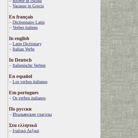
Ricette di cucina
Vacanze in Grecia
En français
Dictionnaire Latin
Verbes italiens
In english
Latin Dictionary
Italian Verbs
In Deutsch
Italienische Verben
En español
Los verbos italianos
Em portugues
Os verbos italianos
По русски
Итальянские глаголы
Στα ελληνικά
Ιταλικό Λεξικό