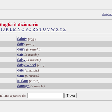
dagger
Sfoglia il dizionario
I
J
K
L
M
N
O
P
Q
R
S
T
U
V
W
X
Y
Z
dainty
(agg.)
dairy
(agg.)
dairy
(s. masch.)
dais
(s. masch.)
daisy
(s. masch.)
daisy wheel
(s. n.)
dale
(s. masch.)
dam
(s. masch.)
to dam
(v. intr.)
damage
(s. masch.)
taliano a partire da: