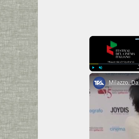
Play
Unmute
Milazzo. Dal