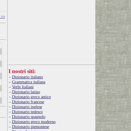
 >>
I nostri siti:
Dizionario italiano
Grammatica italiana
Verbi Italiani
Dizionario latino
Dizionario greco antico
Dizionario francese
Dizionario inglese
Dizionario tedesco
Dizionario spagnolo
Dizionario greco moderno
Dizionario piemontese