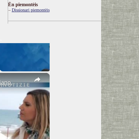
Ën piemontèis
Dissionari piemontèis
×
iano.