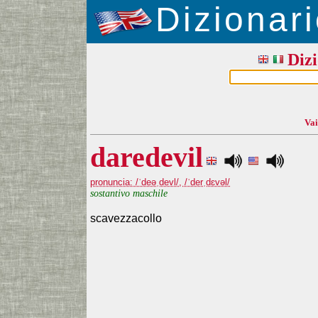
Dizionari
Dizi
Vai
daredevil
pronuncia: /ˈdeəˌdevl/, /ˈderˌdɛvəl/
sostantivo maschile
scavezzacollo