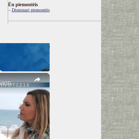
Ën piemontèis
Dissionari piemontèis
×
iano.