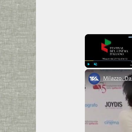
Play
Unmute
Milazzo. Dal