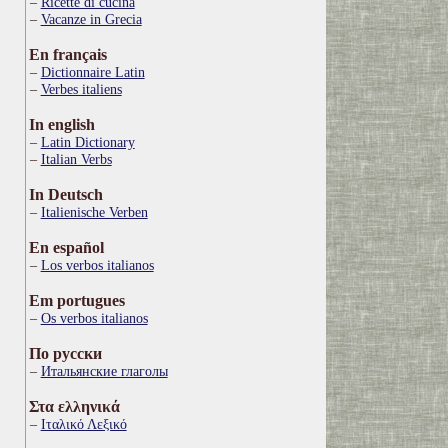
Ricette di cucina
Vacanze in Grecia
En français
Dictionnaire Latin
Verbes italiens
In english
Latin Dictionary
Italian Verbs
In Deutsch
Italienische Verben
En español
Los verbos italianos
Em portugues
Os verbos italianos
По русски
Итальянские глаголы
Στα ελληνικά
Ιταλικό Λεξικό