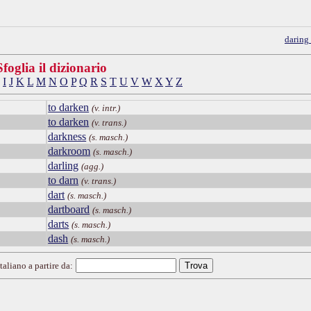
daring
Sfoglia il dizionario
I
J
K
L
M
N
O
P
Q
R
S
T
U
V
W
X
Y
Z
to darken
(v. intr.)
to darken
(v. trans.)
darkness
(s. masch.)
darkroom
(s. masch.)
darling
(agg.)
to darn
(v. trans.)
dart
(s. masch.)
dartboard
(s. masch.)
darts
(s. masch.)
dash
(s. masch.)
taliano a partire da: