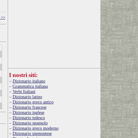
 >>
I nostri siti:
Dizionario italiano
Grammatica italiana
Verbi Italiani
Dizionario latino
Dizionario greco antico
Dizionario francese
Dizionario inglese
Dizionario tedesco
Dizionario spagnolo
Dizionario greco moderno
Dizionario piemontese