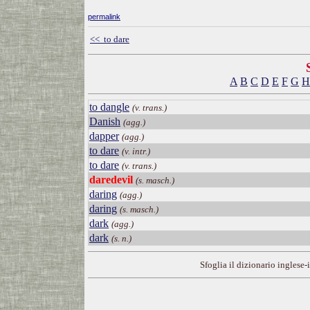
permalink
<< to dare
A
B
C
D
E
F
G
H
to dangle
(v. trans.)
Danish
(agg.)
dapper
(agg.)
to dare
(v. intr.)
to dare
(v. trans.)
daredevil
(s. masch.)
daring
(agg.)
daring
(s. masch.)
dark
(agg.)
dark
(s. n.)
Sfoglia il dizionario inglese-i