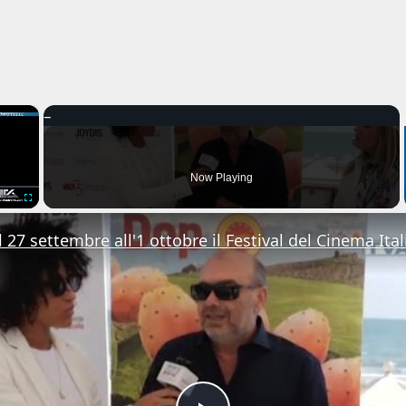
×
Now Playing
Fullscreen
 27 settembre all'1 ottobre il Festival del Cinema Ital