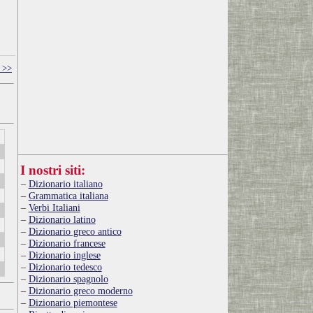
 >>
I nostri siti:
Dizionario italiano
Grammatica italiana
Verbi Italiani
Dizionario latino
Dizionario greco antico
Dizionario francese
Dizionario inglese
Dizionario tedesco
Dizionario spagnolo
Dizionario greco moderno
Dizionario piemontese