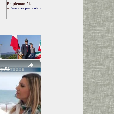
Ën piemontèis
Dissionari piemontèis
×
iano.