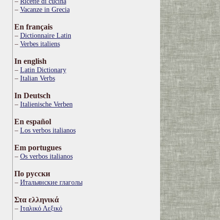
Ricette di cucina
Vacanze in Grecia
En français
Dictionnaire Latin
Verbes italiens
In english
Latin Dictionary
Italian Verbs
In Deutsch
Italienische Verben
En español
Los verbos italianos
Em portugues
Os verbos italianos
По русски
Итальянские глаголы
Στα ελληνικά
Ιταλικό Λεξικό