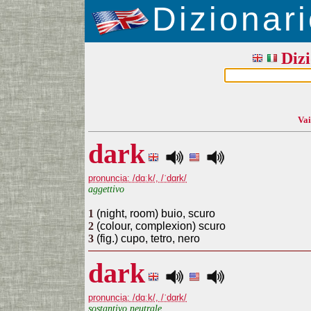
Dizionari
Dizi
Vai
dark
pronuncia: /dɑːk/, /ˈdɑrk/
aggettivo
1
(night, room) buio, scuro
2
(colour, complexion) scuro
3
(fig.) cupo, tetro, nero
dark
pronuncia: /dɑːk/, /ˈdɑrk/
sostantivo neutrale