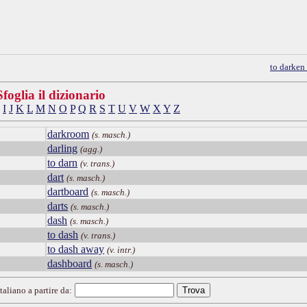
to darken
Sfoglia il dizionario
I
J
K
L
M
N
O
P
Q
R
S
T
U
V
W
X
Y
Z
darkroom
(s. masch.)
darling
(agg.)
to darn
(v. trans.)
dart
(s. masch.)
dartboard
(s. masch.)
darts
(s. masch.)
dash
(s. masch.)
to dash
(v. trans.)
to dash away
(v. intr.)
dashboard
(s. masch.)
taliano a partire da: