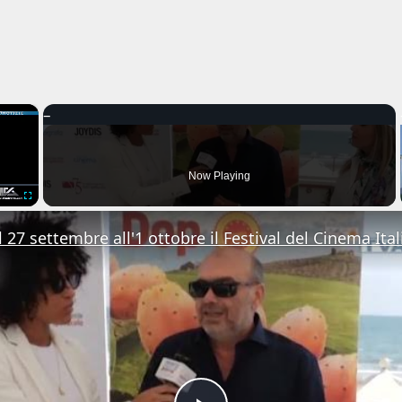
×
Now Playing
Fullscreen
 27 settembre all'1 ottobre il Festival del Cinema Ital