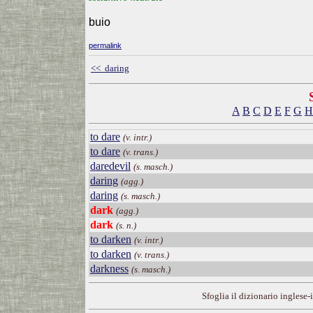
buio
permalink
<< daring
A
B
C
D
E
F
G
H
to dare
(v. intr.)
to dare
(v. trans.)
daredevil
(s. masch.)
daring
(agg.)
daring
(s. masch.)
dark
(agg.)
dark
(s. n.)
to darken
(v. intr.)
to darken
(v. trans.)
darkness
(s. masch.)
Sfoglia il dizionario inglese-i