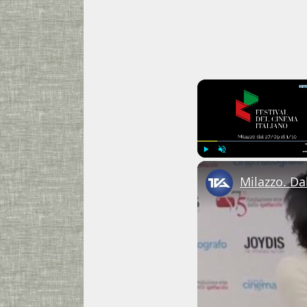
Play
Unmute
Milazzo. Dal