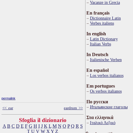
Vacanze in Grecia
En français
Dictionnaire Latin
Verbes italiens
In english
Latin Dictionary
Italian Verbs
In Deutsch
Italienische Verben
En español
Los verbos italianos
Em portugues
Os verbos italianos
permalink
По русски
Итальянские глаголы
<< ear
eardrum >>
Στα ελληνικά
Sfoglia il dizionario
Ιταλικό Λεξικό
A
B
C
D
E
F
G
H
I
J
K
L
M
N
O
P
Q
R
S
T
U
V
W
X
Y
Z