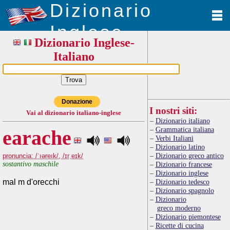
Dizionario
Inglese
Dizionario Inglese-
Italiano
Donazione
I nostri siti:
Vai al dizionario italiano-inglese
Dizionario italiano
Grammatica italiana
earache
Verbi Italiani
Dizionario latino
Dizionario greco antico
pronuncia: /ˈıəreık/, /ɪrˌeɪk/
sostantivo maschile
Dizionario francese
Dizionario inglese
mal m d'orecchi
Dizionario tedesco
Dizionario spagnolo
Dizionario
greco moderno
Dizionario piemontese
Ricette di cucina