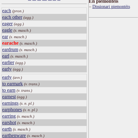
Ën piemontèis
Dissionari piemontèis
each
(pron.)
each other
(agg.)
eager
(agg.)
eagle
(s. masch.)
ear
(s. masch.)
earache
(s. masch.)
eardrum
(s. masch.)
earl
(s. masch.)
earlier
(agg.)
early
(agg.)
early
(avv.)
to earmark
(v. trans.)
to earn
(v. trans.)
earnest
(agg.)
earnings
(s. n. pl.)
earphones
(s. n. pl.)
earring
(s. masch.)
earshot
(s. masch.)
earth
(s. masch.)
earthenware
(s. masch.)