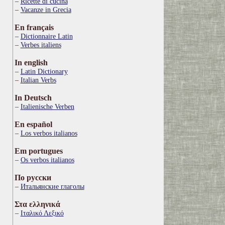
Ricette di cucina
Vacanze in Grecia
En français
Dictionnaire Latin
Verbes italiens
In english
Latin Dictionary
Italian Verbs
In Deutsch
Italienische Verben
En español
Los verbos italianos
Em portugues
Os verbos italianos
По русски
Итальянские глаголы
Στα ελληνικά
Ιταλικό Λεξικό