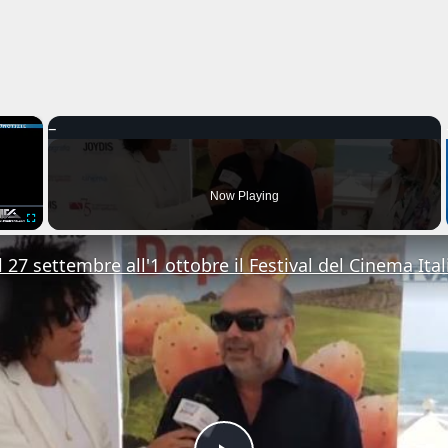
×
Now Playing
Fullscreen
 27 settembre all'1 ottobre il Festival del Cinema Ital