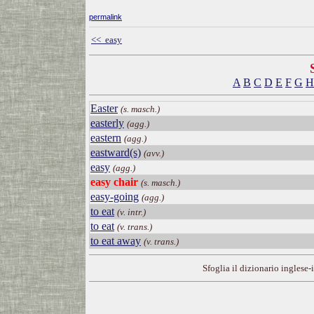
permalink
<< easy
A
B
C
D
E
F
G
H
Easter
(s. masch.)
easterly
(agg.)
eastern
(agg.)
eastward(s)
(avv.)
easy
(agg.)
easy chair
(s. masch.)
easy-going
(agg.)
to eat
(v. intr.)
to eat
(v. trans.)
to eat away
(v. trans.)
Sfoglia il dizionario inglese-i