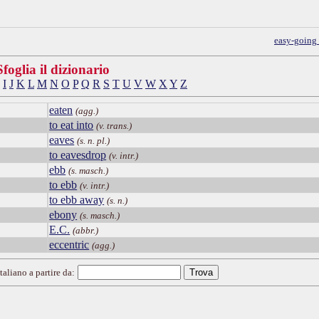
easy-going
Sfoglia il dizionario
I
J
K
L
M
N
O
P
Q
R
S
T
U
V
W
X
Y
Z
eaten
(agg.)
to eat into
(v. trans.)
eaves
(s. n. pl.)
to eavesdrop
(v. intr.)
ebb
(s. masch.)
to ebb
(v. intr.)
to ebb away
(s. n.)
ebony
(s. masch.)
E.C.
(abbr.)
eccentric
(agg.)
taliano a partire da: