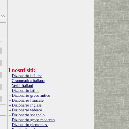
 >>
I nostri siti:
Dizionario italiano
Grammatica italiana
Verbi Italiani
Dizionario latino
Dizionario greco antico
Dizionario francese
Dizionario inglese
Dizionario tedesco
Dizionario spagnolo
Dizionario greco moderno
Dizionario piemontese