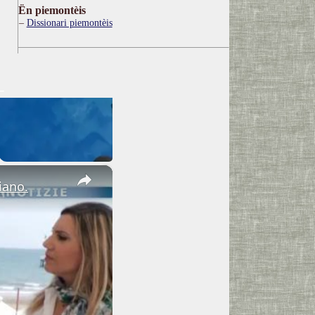
Ën piemontèis
Dissionari piemontèis
×
iano.