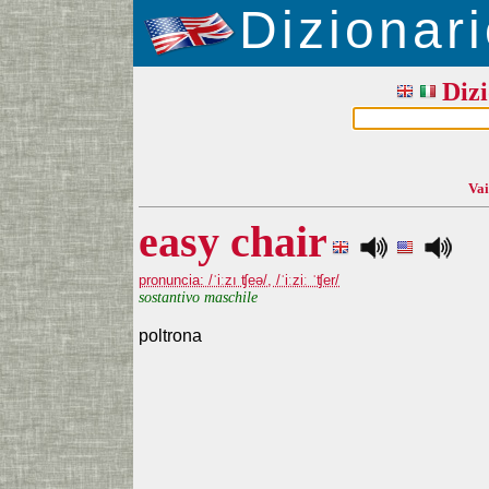
Dizionari
Dizi
Vai
easy chair
pronuncia: /ˈiːzı ʧeə/, /ˈiːziː ˈʧer/
sostantivo maschile
poltrona