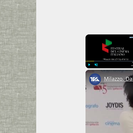
Play
Unmute
Milazzo. Dal