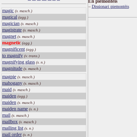
Ën piemontèis
Dissionari piemontèis
magic
(s. masch.)
magical
(agg.)
magician
(s. masch.)
magistrate
(s. masch.)
magnet
(s. masch.)
magnetic
(agg.)
magnificent
(agg.)
to magnify
(v. trans.)
magnifying glass
(s. n.)
magnitude
(s. masch.)
magpie
(s. masch.)
mahogany
(s. masch.)
maid
(s. masch.)
maiden
(agg.)
maiden
(s. masch.)
maiden name
(s. n.)
mail
(s. masch.)
mailbox
(s. masch.)
mailing list
(s. n.)
mail order
(s. n.)