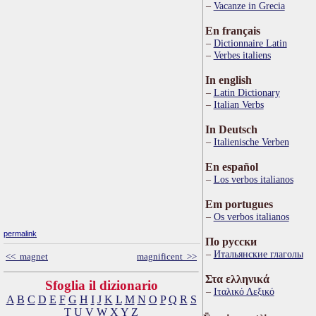
Vacanze in Grecia
En français
Dictionnaire Latin
Verbes italiens
In english
Latin Dictionary
Italian Verbs
In Deutsch
Italienische Verben
En español
Los verbos italianos
Em portugues
Os verbos italianos
permalink
По русски
Итальянские глаголы
<< magnet
magnificent >>
Στα ελληνικά
Sfoglia il dizionario
Ιταλικό Λεξικό
A
B
C
D
E
F
G
H
I
J
K
L
M
N
O
P
Q
R
S
T
U
V
W
X
Y
Z