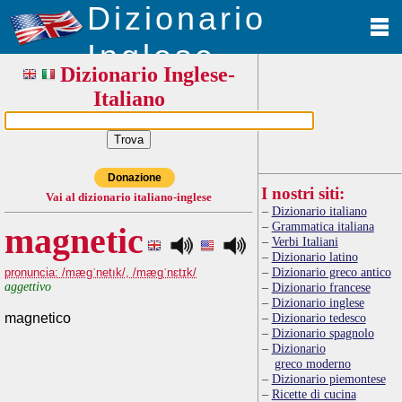
Dizionario
Inglese
Dizionario Inglese-
Italiano
Donazione
I nostri siti:
Vai al dizionario italiano-inglese
Dizionario italiano
Grammatica italiana
magnetic
Verbi Italiani
Dizionario latino
Dizionario greco antico
pronuncia: /mægˈnetık/, /mægˈnɛtɪk/
aggettivo
Dizionario francese
Dizionario inglese
magnetico
Dizionario tedesco
Dizionario spagnolo
Dizionario
greco moderno
Dizionario piemontese
Ricette di cucina