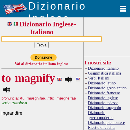
Dizionario
Inglese
Dizionario Inglese-
Italiano
Donazione
I nostri siti:
Vai al dizionario italiano-inglese
Dizionario italiano
Grammatica italiana
to magnify
Verbi Italiani
Dizionario latino
Dizionario greco antico
Dizionario francese
Dizionario inglese
pronuncia: /tuː ˈmægnıfaı/, /ˈtuː ˈmægnəˌfaɪ/
verbo transitivo
Dizionario tedesco
Dizionario spagnolo
Dizionario
ingrandire
greco moderno
Dizionario piemontese
Ricette di cucina