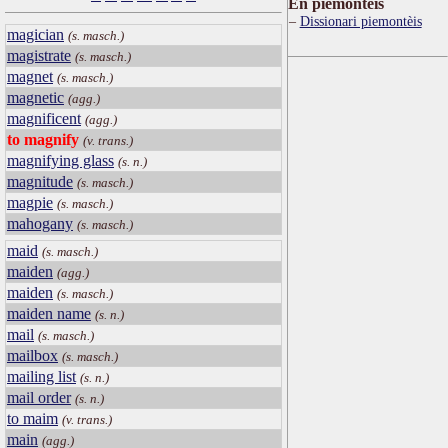
Ën piemontèis
Dissionari piemontèis
magician
(s. masch.)
magistrate
(s. masch.)
magnet
(s. masch.)
magnetic
(agg.)
magnificent
(agg.)
to magnify
(v. trans.)
magnifying glass
(s. n.)
magnitude
(s. masch.)
magpie
(s. masch.)
mahogany
(s. masch.)
maid
(s. masch.)
maiden
(agg.)
maiden
(s. masch.)
maiden name
(s. n.)
mail
(s. masch.)
mailbox
(s. masch.)
mailing list
(s. n.)
mail order
(s. n.)
to maim
(v. trans.)
main
(agg.)