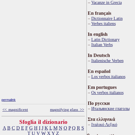
Vacanze in Grecia
En français
Dictionnaire Latin
Verbes italiens
In english
Latin Dictionary
Italian Verbs
In Deutsch
Italienische Verben
En español
Los verbos italianos
Em portugues
Os verbos italianos
permalink
По русски
Итальянские глаголы
<< magnificent
magnifying glass >>
Στα ελληνικά
Sfoglia il dizionario
Ιταλικό Λεξικό
A
B
C
D
E
F
G
H
I
J
K
L
M
N
O
P
Q
R
S
T
U
V
W
X
Y
Z