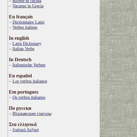
Ricette di cucina
Vacanze in Grecia
En français
Dictionnaire Latin
Verbes italiens
In english
Latin Dictionary
Italian Verbs
In Deutsch
Italienische Verben
En español
Los verbos italianos
Em portugues
Os verbos italianos
По русски
Итальянские глаголы
Στα ελληνικά
Ιταλικό Λεξικό