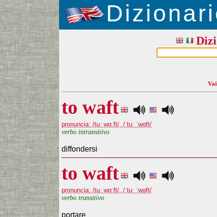
Dizionari
Dizi
Vai
to waft
pronuncia: /tuː wɑːft/, /ˈtuː ˈwɑft/
verbo intransitivo
diffondersi
to waft
pronuncia: /tuː wɑːft/, /ˈtuː ˈwɑft/
verbo transitivo
portare