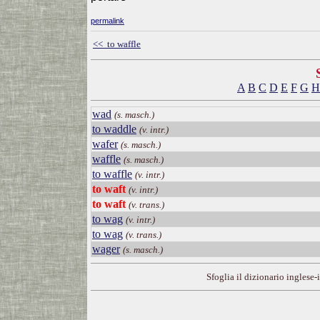
permalink
<< to waffle
A
B
C
D
E
F
G
H
wad
(s. masch.)
to waddle
(v. intr.)
wafer
(s. masch.)
waffle
(s. masch.)
to waffle
(v. intr.)
to waft
(v. intr.)
to waft
(v. trans.)
to wag
(v. intr.)
to wag
(v. trans.)
wager
(s. masch.)
Sfoglia il dizionario inglese-i