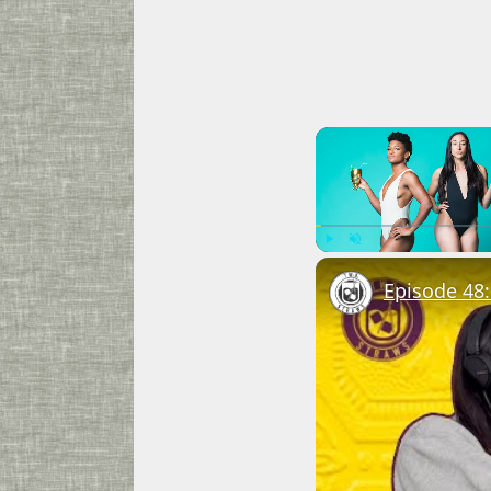
Play
Unmute