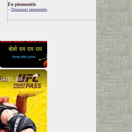
Ën piemontèis
Dissionari piemontèis
×
Episode 48: Last 15 minutes that are no longer exclusive to Fightpass, posted here for completion