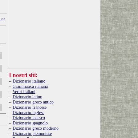
 >>
I nostri siti:
Dizionario italiano
Grammatica italiana
Verbi Italiani
Dizionario latino
Dizionario greco antico
Dizionario francese
Dizionario inglese
Dizionario tedesco
Dizionario spagnolo
Dizionario greco moderno
Dizionario piemontese