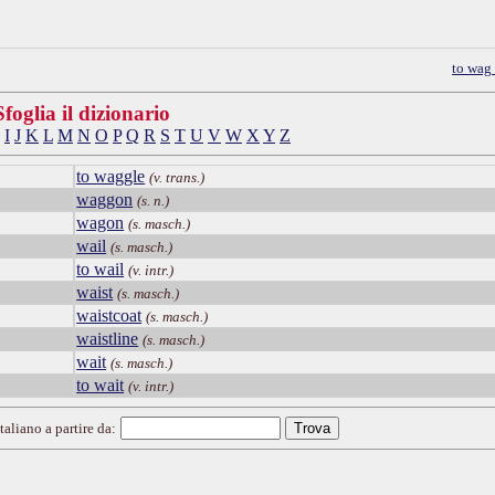
to wag
Sfoglia il dizionario
I
J
K
L
M
N
O
P
Q
R
S
T
U
V
W
X
Y
Z
to waggle
(v. trans.)
waggon
(s. n.)
wagon
(s. masch.)
wail
(s. masch.)
to wail
(v. intr.)
waist
(s. masch.)
waistcoat
(s. masch.)
waistline
(s. masch.)
wait
(s. masch.)
to wait
(v. intr.)
taliano a partire da: