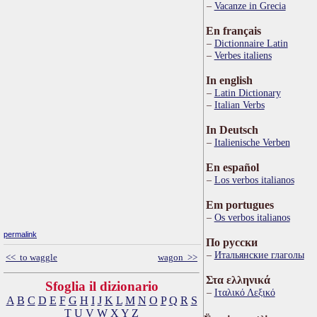
Vacanze in Grecia
En français
Dictionnaire Latin
Verbes italiens
In english
Latin Dictionary
Italian Verbs
In Deutsch
Italienische Verben
En español
Los verbos italianos
Em portugues
Os verbos italianos
permalink
По русски
Итальянские глаголы
<< to waggle
wagon >>
Στα ελληνικά
Sfoglia il dizionario
Ιταλικό Λεξικό
A
B
C
D
E
F
G
H
I
J
K
L
M
N
O
P
Q
R
S
T
U
V
W
X
Y
Z