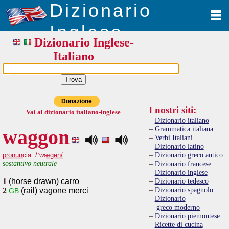
Dizionario
Inglese
Dizionario Inglese-
Italiano
Donazione
I nostri siti:
Vai al dizionario italiano-inglese
Dizionario italiano
Grammatica italiana
waggon
Verbi Italiani
Dizionario latino
Dizionario greco antico
pronuncia: /ˈwægən/
sostantivo neutrale
Dizionario francese
Dizionario inglese
1
(horse drawn) carro
Dizionario tedesco
Dizionario spagnolo
2
(rail) vagone merci
GB
Dizionario
greco moderno
Dizionario piemontese
Ricette di cucina