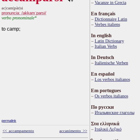
Vacanze in Grecia
ac|cam|pàr|si
pronuncia: /akkamˈparsi/
En français
verbo pronominale*
Dictionnaire Latin
Verbes italiens
to camp;
In english
Latin Dictionary
Italian Verbs
In Deutsch
Italienische Verben
En español
Los verbos italianos
Em portugues
Os verbos italianos
По русски
Итальянские глаголы
permalink
Στα ελληνικά
Ιταλικό Λεξικό
<< accampamento
accanimento >>