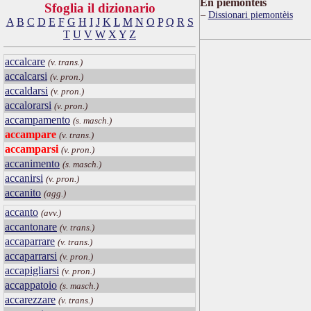
Ën piemontèis
Sfoglia il dizionario
Dissionari piemontèis
A
B
C
D
E
F
G
H
I
J
K
L
M
N
O
P
Q
R
S
T
U
V
W
X
Y
Z
accalcare
(v. trans.)
accalcarsi
(v. pron.)
accaldarsi
(v. pron.)
accalorarsi
(v. pron.)
accampamento
(s. masch.)
accampare
(v. trans.)
accamparsi
(v. pron.)
accanimento
(s. masch.)
accanirsi
(v. pron.)
accanito
(agg.)
accanto
(avv.)
accantonare
(v. trans.)
accaparrare
(v. trans.)
accaparrarsi
(v. pron.)
accapigliarsi
(v. pron.)
accappatoio
(s. masch.)
accarezzare
(v. trans.)