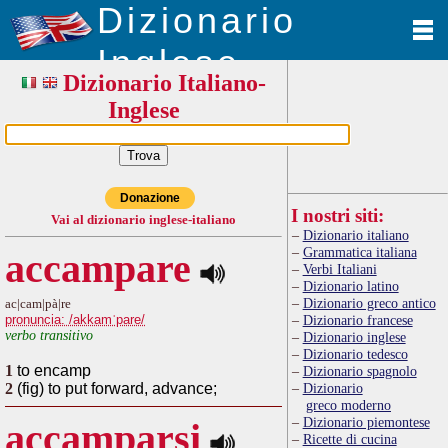
Dizionario
Inglese
Dizionario Italiano-
Inglese
Donazione
I nostri siti:
Vai al dizionario inglese-italiano
Dizionario italiano
Grammatica italiana
accampare
Verbi Italiani
Dizionario latino
Dizionario greco antico
ac|cam|pà|re
pronuncia: /akkamˈpare/
Dizionario francese
verbo transitivo
Dizionario inglese
Dizionario tedesco
1
to encamp
Dizionario spagnolo
2
(fig) to put forward, advance;
Dizionario
greco moderno
Dizionario piemontese
accamparsi
Ricette di cucina