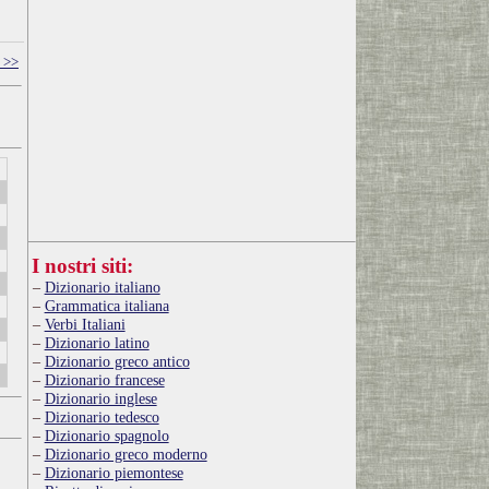
 >>
I nostri siti:
Dizionario italiano
Grammatica italiana
Verbi Italiani
Dizionario latino
Dizionario greco antico
Dizionario francese
Dizionario inglese
Dizionario tedesco
Dizionario spagnolo
Dizionario greco moderno
Dizionario piemontese