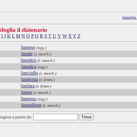
famiglia
Sfoglia il dizionario
I
J
K
L
M
N
O
P
Q
R
S
T
U
V
W
X
Y
Z
famoso
(agg.)
fanale
(s. masch.)
fanatico
(s. masch.)
fanatico
(agg.)
fanciullo
(s. masch.)
fandonia
(s. femm.)
fanfara
(s. femm.)
fango
(s. masch.)
fangoso
(agg.)
fannullone
(s. masch.)
inglese a partire da: