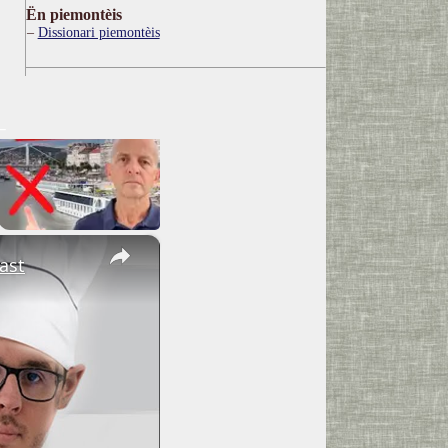
Ën piemontèis
Dissionari piemontèis
×
ast