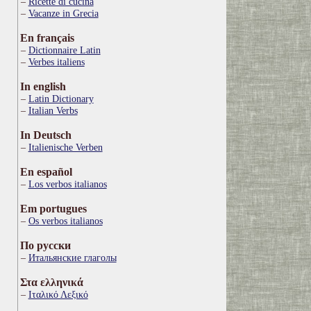
Ricette di cucina
Vacanze in Grecia
En français
Dictionnaire Latin
Verbes italiens
In english
Latin Dictionary
Italian Verbs
In Deutsch
Italienische Verben
En español
Los verbos italianos
Em portugues
Os verbos italianos
По русски
Итальянские глаголы
Στα ελληνικά
Ιταλικό Λεξικό