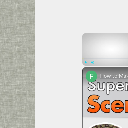
Play
Unmute
How to Mak