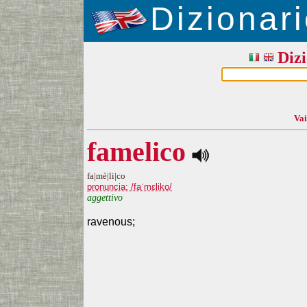
Dizionari
Dizi
Vai
famelico
fa|mè|li|co
pronuncia: /faˈmɛliko/
aggettivo
ravenous;