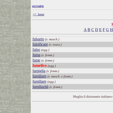
permalink
<< fame
A
B
C
D
E
F
G
H
falsario
(s. masch.)
falsificare
(v. trans.)
falso
(agg.)
fama
(s. femm.)
fame
(s. femm.)
famelico
(agg.)
famiglia
(s. femm.)
familiare
(s. masch. e femm.)
familiare
(agg.)
familiarità
(s. femm.)
Sfoglia il dizionario italiano-