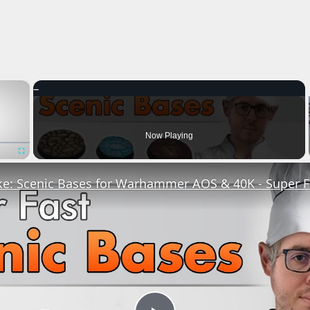
×
Now Playing
Fullscreen
e: Scenic Bases for Warhammer AOS & 40K - Super F