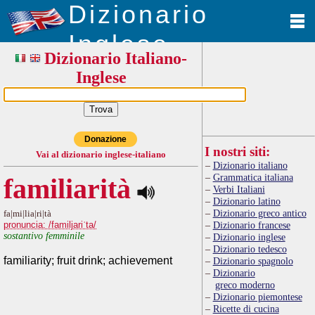
Dizionario
Inglese
Dizionario Italiano-
Inglese
Donazione
I nostri siti:
Vai al dizionario inglese-italiano
Dizionario italiano
Grammatica italiana
familiarità
Verbi Italiani
Dizionario latino
Dizionario greco antico
fa|mi|lia|ri|tà
pronuncia: /familjariˈta/
Dizionario francese
sostantivo femminile
Dizionario inglese
Dizionario tedesco
familiarity; fruit drink; achievement
Dizionario spagnolo
Dizionario
greco moderno
Dizionario piemontese
Ricette di cucina