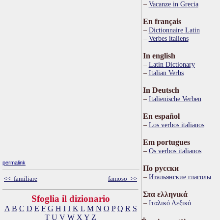
Vacanze in Grecia
En français
Dictionnaire Latin
Verbes italiens
In english
Latin Dictionary
Italian Verbs
In Deutsch
Italienische Verben
En español
Los verbos italianos
Em portugues
Os verbos italianos
permalink
По русски
Итальянские глаголы
<< familiare
famoso >>
Στα ελληνικά
Sfoglia il dizionario
Ιταλικό Λεξικό
A
B
C
D
E
F
G
H
I
J
K
L
M
N
O
P
Q
R
S
T
U
V
W
X
Y
Z