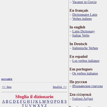
Vacanze in Grecia
En français
Dictionnaire Latin
Verbes italiens
In english
Latin Dictionary
Italian Verbs
In Deutsch
Italienische Verben
En español
Los verbos italianos
Em portugues
Os verbos italianos
permalink
По русски
Итальянские глаголы
<< fata
fatalità >>
Στα ελληνικά
Sfoglia il dizionario
Ιταλικό Λεξικό
A
B
C
D
E
F
G
H
I
J
K
L
M
N
O
P
Q
R
S
T
U
V
W
X
Y
Z