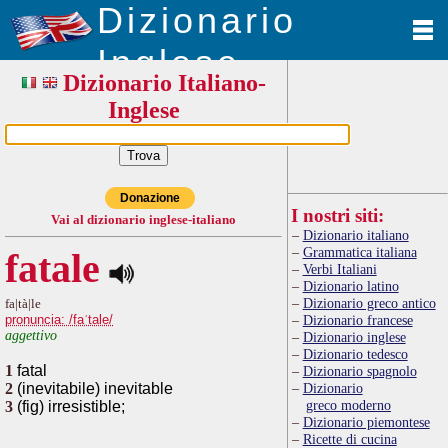
Dizionario
Inglese
Dizionario Italiano-
Inglese
Donazione
I nostri siti:
Vai al dizionario inglese-italiano
Dizionario italiano
Grammatica italiana
fatale
Verbi Italiani
Dizionario latino
Dizionario greco antico
fa|tà|le
pronuncia: /faˈtale/
Dizionario francese
aggettivo
Dizionario inglese
Dizionario tedesco
1
fatal
Dizionario spagnolo
2
(inevitabile) inevitable
Dizionario
greco moderno
3
(fig) irresistible;
Dizionario piemontese
Ricette di cucina