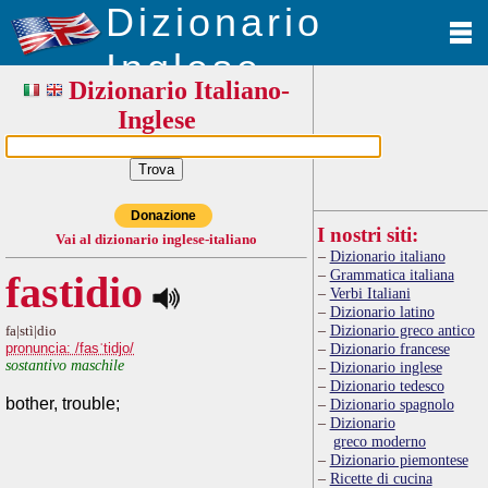
Dizionario
Inglese
Dizionario Italiano-
Inglese
Donazione
I nostri siti:
Vai al dizionario inglese-italiano
Dizionario italiano
Grammatica italiana
fastidio
Verbi Italiani
Dizionario latino
Dizionario greco antico
fa|stì|dio
pronuncia: /fasˈtidjo/
Dizionario francese
sostantivo maschile
Dizionario inglese
Dizionario tedesco
bother, trouble;
Dizionario spagnolo
Dizionario
greco moderno
Dizionario piemontese
Ricette di cucina