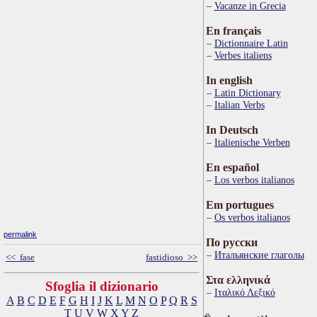
Vacanze in Grecia
En français
Dictionnaire Latin
Verbes italiens
In english
Latin Dictionary
Italian Verbs
In Deutsch
Italienische Verben
En español
Los verbos italianos
Em portugues
Os verbos italianos
permalink
По русски
Итальянские глаголы
<< fase
fastidioso >>
Στα ελληνικά
Sfoglia il dizionario
Ιταλικό Λεξικό
A
B
C
D
E
F
G
H
I
J
K
L
M
N
O
P
Q
R
S
T
U
V
W
X
Y
Z